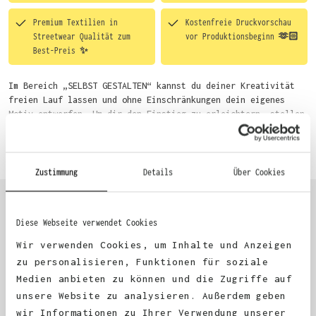
Premium Textilien in
Kostenfreie Druckvorschau
Streetwear Qualität zum
vor Produktionsbeginn 🫶🏻
Best-Preis ✨
Im Bereich „SELBST GESTALTEN“ kannst du deiner Kreativität
freien Lauf lassen und ohne Einschränkungen dein eigenes
Motiv entwerfen. Um dir den Einstieg zu erleichtern, stellen
wir eine von unseren Designern vorgefertigte Vorlage bereit.
Mehr erfahren
Wähle einfach deine Wunsch-Produkte auf dieser Seite aus und
beginne anschließend mit der Gestaltung. Alternativ kannst
du auch bequem über das Bestellformular, per E-Mail oder
Zustimmung
Details
Über Cookies
WhatsApp bei uns bestellen.
Diese Webseite verwendet Cookies
KUNDEN FEEDBACK 🫶
Wir verwenden Cookies, um Inhalte und Anzeigen
zu personalisieren, Funktionen für soziale
Medien anbieten zu können und die Zugriffe auf
Excellent
unsere Website zu analysieren. Außerdem geben
wir Informationen zu Ihrer Verwendung unserer