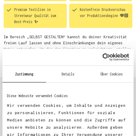
Premium Textilien in
Kostenfreie Druckvorschau
Streetwear Qualität zum
vor Produktionsbeginn 🫶🏻
Best-Preis ✨
Im Bereich „SELBST GESTALTEN“ kannst du deiner Kreativität
freien Lauf lassen und ohne Einschränkungen dein eigenes
Motiv entwerfen. Um dir den Einstieg zu erleichtern, stellen
wir eine von unseren Designern vorgefertigte Vorlage bereit.
Mehr erfahren
Wähle einfach deine Wunsch-Produkte auf dieser Seite aus und
beginne anschließend mit der Gestaltung. Alternativ kannst
du auch bequem über das Bestellformular, per E-Mail oder
Zustimmung
Details
Über Cookies
WhatsApp bei uns bestellen.
Diese Webseite verwendet Cookies
KUNDEN FEEDBACK 🫶
Wir verwenden Cookies, um Inhalte und Anzeigen
zu personalisieren, Funktionen für soziale
Medien anbieten zu können und die Zugriffe auf
Excellent
unsere Website zu analysieren. Außerdem geben
wir Informationen zu Ihrer Verwendung unserer