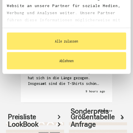
4.68
average
Website an unsere Partner für soziale Medien,
1,981
reviews
Werbung und Analysen weiter. Unsere Partner
führen diese Informationen möglicherweise mit
weiteren Daten zusammen, die Sie ihnen
bereitgestellt haben oder die sie im Rahmen
Ihrer Nutzung der Dienste gesammelt haben.
Alle zulassen
Anonym
Denni
Verified Customer
V
Ablehnen
Die Kommunikation zur Überprüfung der
Seh
T-Shirts und auch das Zubuchen der
Abw
Expressproduktion war anstrengend und
hat sich in die Länge gezogen.
Insgesamt sind die T-Shirts schön
geworden, aber auch relativ teuer.
9 hours ago
Sonderpreis
Pause
Preisliste
Größentabelle
LookBook
Anfrage