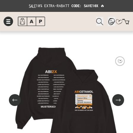
SALE
10% EXTRA-RABATT
CODE: SAVE10X
🔥
W