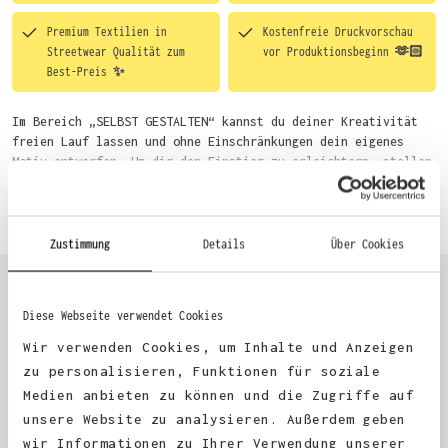
Premium Textilien in
Kostenfreie Druckvorschau
Streetwear Qualität zum
vor Produktionsbeginn 🫶🏻
Best-Preis ✨
Im Bereich „SELBST GESTALTEN“ kannst du deiner Kreativität
freien Lauf lassen und ohne Einschränkungen dein eigenes
Motiv entwerfen. Um dir den Einstieg zu erleichtern, stellen
wir eine von unseren Designern vorgefertigte Vorlage bereit.
Mehr erfahren
Wähle einfach deine Wunsch-Produkte auf dieser Seite aus und
beginne anschließend mit der Gestaltung. Alternativ kannst
du auch bequem über das Bestellformular, per E-Mail oder
Zustimmung
Details
Über Cookies
WhatsApp bei uns bestellen.
Diese Webseite verwendet Cookies
KUNDEN FEEDBACK 🫶
Wir verwenden Cookies, um Inhalte und Anzeigen
zu personalisieren, Funktionen für soziale
Medien anbieten zu können und die Zugriffe auf
Excellent
unsere Website zu analysieren. Außerdem geben
wir Informationen zu Ihrer Verwendung unserer