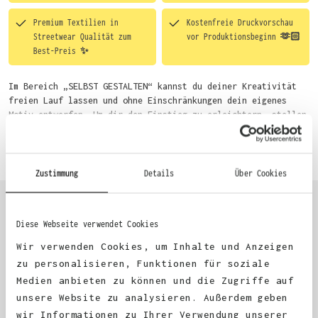
Premium Textilien in
Kostenfreie Druckvorschau
Streetwear Qualität zum
vor Produktionsbeginn 🫶🏻
Best-Preis ✨
Im Bereich „SELBST GESTALTEN“ kannst du deiner Kreativität
freien Lauf lassen und ohne Einschränkungen dein eigenes
Motiv entwerfen. Um dir den Einstieg zu erleichtern, stellen
wir eine von unseren Designern vorgefertigte Vorlage bereit.
Mehr erfahren
Wähle einfach deine Wunsch-Produkte auf dieser Seite aus und
beginne anschließend mit der Gestaltung. Alternativ kannst
du auch bequem über das Bestellformular, per E-Mail oder
Zustimmung
Details
Über Cookies
WhatsApp bei uns bestellen.
Diese Webseite verwendet Cookies
KUNDEN FEEDBACK 🫶
Wir verwenden Cookies, um Inhalte und Anzeigen
zu personalisieren, Funktionen für soziale
Medien anbieten zu können und die Zugriffe auf
Excellent
unsere Website zu analysieren. Außerdem geben
wir Informationen zu Ihrer Verwendung unserer