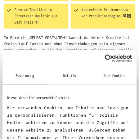
Premium Textilien in
Kostenfreie Druckvorschau
Streetwear Qualität zum
vor Produktionsbeginn 🫶🏻
Best-Preis ✨
Im Bereich „SELBST GESTALTEN“ kannst du deiner Kreativität
freien Lauf lassen und ohne Einschränkungen dein eigenes
Motiv entwerfen. Um dir den Einstieg zu erleichtern, stellen
wir eine von unseren Designern vorgefertigte Vorlage bereit.
Mehr erfahren
Wähle einfach deine Wunsch-Produkte auf dieser Seite aus und
beginne anschließend mit der Gestaltung. Alternativ kannst
du auch bequem über das Bestellformular, per E-Mail oder
Zustimmung
Details
Über Cookies
WhatsApp bei uns bestellen.
Diese Webseite verwendet Cookies
KUNDEN FEEDBACK 🫶
Wir verwenden Cookies, um Inhalte und Anzeigen
zu personalisieren, Funktionen für soziale
Medien anbieten zu können und die Zugriffe auf
Excellent
unsere Website zu analysieren. Außerdem geben
wir Informationen zu Ihrer Verwendung unserer