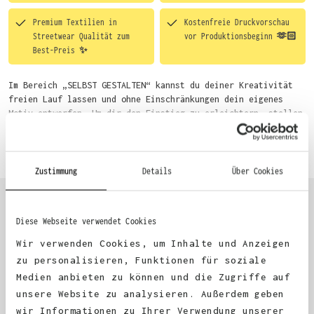
Premium Textilien in
Kostenfreie Druckvorschau
Streetwear Qualität zum
vor Produktionsbeginn 🫶🏻
Best-Preis ✨
Im Bereich „SELBST GESTALTEN“ kannst du deiner Kreativität
freien Lauf lassen und ohne Einschränkungen dein eigenes
Motiv entwerfen. Um dir den Einstieg zu erleichtern, stellen
wir eine von unseren Designern vorgefertigte Vorlage bereit.
Mehr erfahren
Wähle einfach deine Wunsch-Produkte auf dieser Seite aus und
beginne anschließend mit der Gestaltung. Alternativ kannst
du auch bequem über das Bestellformular, per E-Mail oder
Zustimmung
Details
Über Cookies
WhatsApp bei uns bestellen.
Diese Webseite verwendet Cookies
KUNDEN FEEDBACK 🫶
Wir verwenden Cookies, um Inhalte und Anzeigen
zu personalisieren, Funktionen für soziale
Medien anbieten zu können und die Zugriffe auf
Excellent
unsere Website zu analysieren. Außerdem geben
wir Informationen zu Ihrer Verwendung unserer