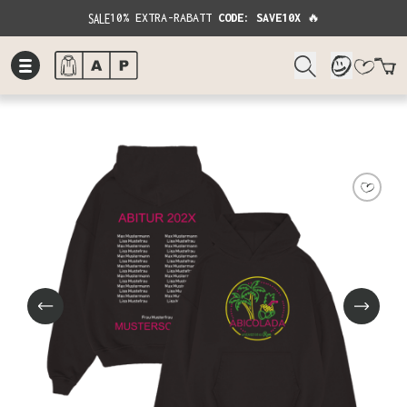
SALE
10% EXTRA-RABATT
CODE: SAVE10X
🔥
W