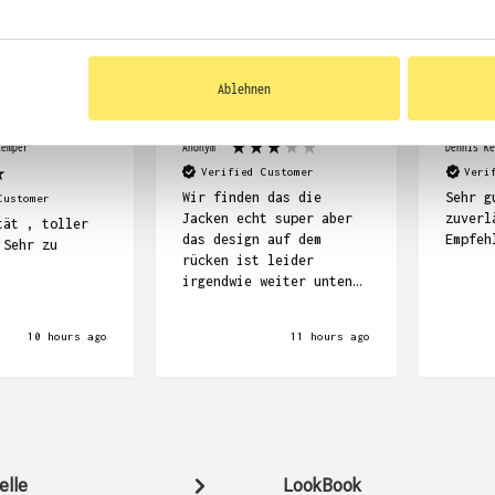
KUNDEN FEEDBACK 
Ablehnen
Kemper
Anonym
Dennis Ke
Verified Customer
Veri
Wir finden das die
Sehr g
Customer
Jacken echt super aber
zuverl
tät , toller
das design auf dem
Empfeh
 Sehr zu
rücken ist leider
irgendwie weiter unten
als wir das gedacht
haben.
10 hours ago
11 hours ago
elle
LookBook