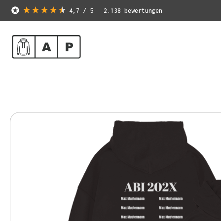
4,7
/ 5
2.138
bewertungen