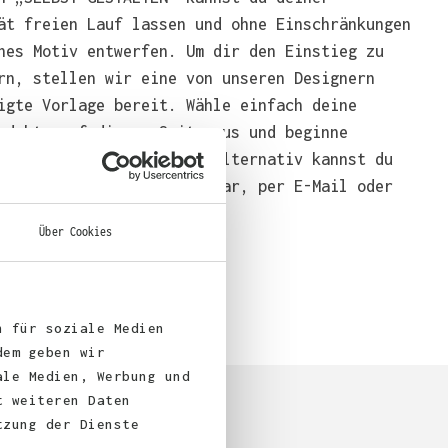
ät freien Lauf lassen und ohne Einschränkungen
nes Motiv entwerfen. Um dir den Einstieg zu
rn, stellen wir eine von unseren Designern
igte Vorlage bereit. Wähle einfach deine
odukte auf dieser Seite aus und beginne
end mit der Gestaltung. Alternativ kannst du
em über das Bestellformular, per E-Mail oder
bei uns bestellen.
Über Cookies
n für soziale Medien
dem geben wir
ale Medien, Werbung und
t weiteren Daten
tzung der Dienste