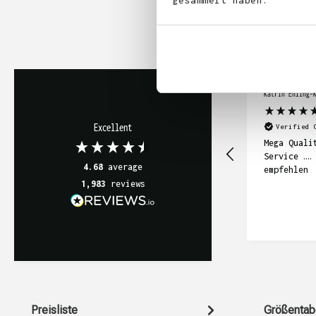
gesammelt haben.
Katrin Ehling-
Excellent
Verified 
Mega Quali
Service ….
4.68
average
empfehlen
1,983
reviews
Preisliste
Größentab