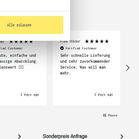

Alle zulassen
mpf
Frank Stöcker
Abi
fied Customer
Verified Customer
ute, einfache und
Sehr schnelle Lieferung
ässige Abwicklung.
und sehr zuvorkommender
Se
lenswert ☝🏽
Service. Was will man
mehr.
2 days ago
2 days ago
Pause
Sonderpreis Anfrage