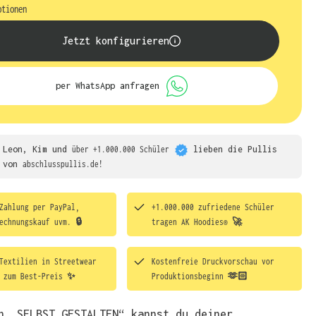
ptionen
Jetzt konfigurieren
per WhatsApp anfragen
Leon, Kim und
über +1.000.000 Schüler
lieben die
Pullis
von
abschlusspullis.de!
Zahlung per PayPal,
+1.000.000 zufriedene Schüler
echnungskauf uvm. 🔒
tragen
AK Hoodies® 🚀
Textilien in Streetwear
Kostenfreie Druckvorschau vor
t zum Best-Preis ✨
Produktionsbeginn 🫶🏻
h „SELBST GESTALTEN“ kannst du deiner