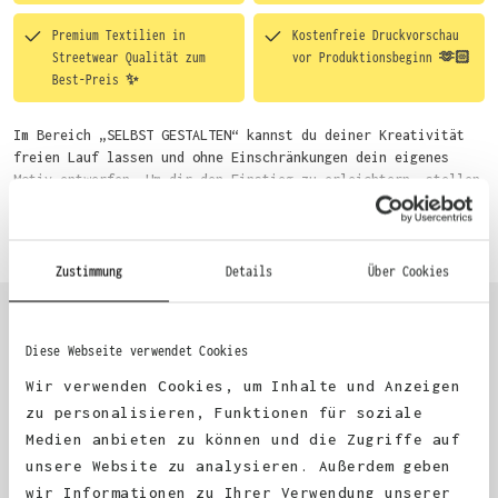
Premium Textilien in
Kostenfreie Druckvorschau
Streetwear Qualität zum
vor Produktionsbeginn 🫶🏻
Best-Preis ✨
Im Bereich „SELBST GESTALTEN“ kannst du deiner Kreativität
freien Lauf lassen und ohne Einschränkungen dein eigenes
Motiv entwerfen. Um dir den Einstieg zu erleichtern, stellen
wir eine von unseren Designern vorgefertigte Vorlage bereit.
Mehr erfahren
Wähle einfach deine Wunsch-Produkte auf dieser Seite aus und
beginne anschließend mit der Gestaltung. Alternativ kannst
du auch bequem über das Bestellformular, per E-Mail oder
Zustimmung
Details
Über Cookies
WhatsApp bei uns bestellen.
Diese Webseite verwendet Cookies
KUNDEN FEEDBACK 🫶
Wir verwenden Cookies, um Inhalte und Anzeigen
zu personalisieren, Funktionen für soziale
Medien anbieten zu können und die Zugriffe auf
Excellent
unsere Website zu analysieren. Außerdem geben
wir Informationen zu Ihrer Verwendung unserer