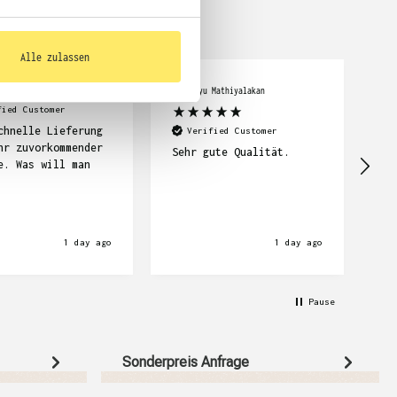
Alle zulassen
cker
Abimanyu Mathiyalakan
Car
fied Customer
chnelle Lieferung
Se
Verified Customer
hr zuvorkommender
su
Sehr gute Qualität.
e. Was will man
Li
wi
1 day ago
1 day ago
Pause
Sonderpreis Anfrage