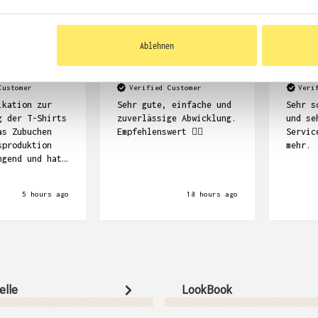
Ablehnen
Dennis Kempf
Frank Stö
Customer
Verified Customer
Veri
ikation zur
Sehr gute, einfache und
Sehr s
g der T-Shirts
zuverlässige Abwicklung.
und se
as Zubuchen
Empfehlenswert ☝🏽
Servic
sproduktion
mehr.
ngend und hat
e Länge
nsgesamt sind
5 hours ago
18 hours ago
ts schön
aber auch
uer.
elle
LookBook