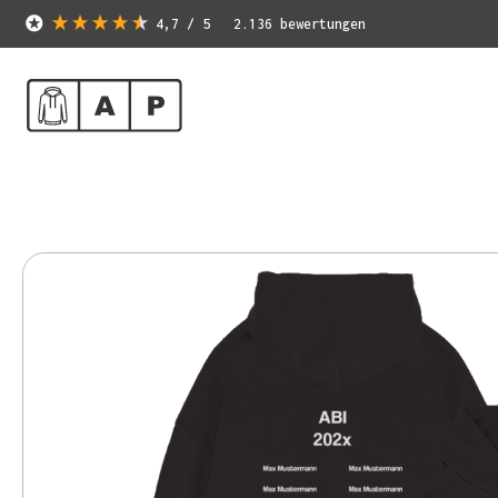
4,7
/ 5
2.136
bewertungen