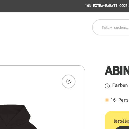
10% EXTRA-RABATT CODE
ABI
Farben 
16
Pers
Bestello