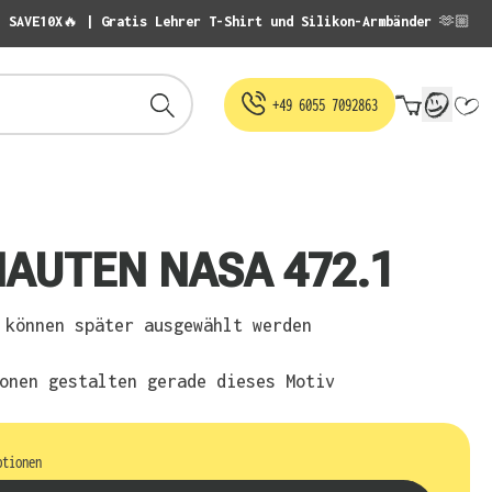
: SAVE10X🔥 | Gratis Lehrer T-Shirt und Silikon-Armbänder 🫶🏼
Warenko
+49 6055 7092863
NAUTEN NASA 472.1
können später ausgewählt werden
onen gestalten gerade dieses Motiv
ptionen