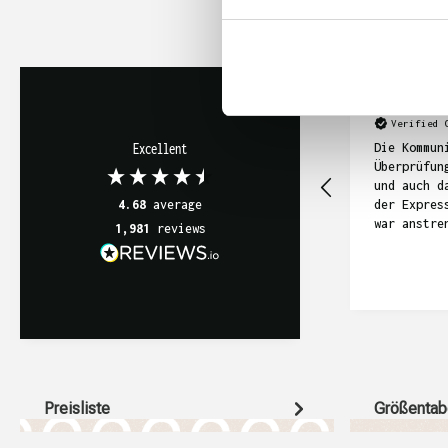
Anonym
Verified 
Die Kommun
Excellent
Überprüfun
und auch d
der Expres
4.68
average
war anstre
1,981
reviews
sich in di
gezogen. I
die T-Shir
geworden, 
relativ te
Preisliste
Größentab