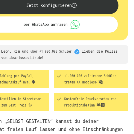
Jetzt konfigurieren
per WhatsApp anfragen
Leon, Kim und
über +1.000.000 Schüler
lieben die
Pullis
von
abschlusspullis.de!
Zahlung per PayPal,
+1.000.000 zufriedene Schüler
echnungskauf uvm. 🔒
tragen
AK Hoodies® 🚀
Textilien in Streetwear
Kostenfreie Druckvorschau vor
t zum Best-Preis ✨
Produktionsbeginn 🫶🏻
h „SELBST GESTALTEN“ kannst du deiner
ät freien Lauf lassen und ohne Einschränkungen