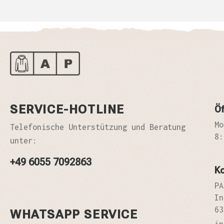
SERVICE-HOTLINE
Öf
Mo
Telefonische Unterstützung und Beratung
8:
unter:
+49 6055 7092863
K
PA
In
63
WHATSAPP SERVICE