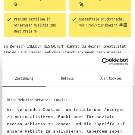
🔒
🚀
Premium Textilien in
Kostenfreie Druckvorschau
Streetwear Qualität zum
vor Produktionsbeginn 🫶🏻
Best-Preis ✨
Im Bereich „SELBST GESTALTEN“ kannst du deiner Kreativität
freien Lauf lassen und ohne Einschränkungen dein eigenes
Motiv entwerfen. Um dir den Einstieg zu erleichtern, stellen
wir eine von unseren Designern vorgefertigte Vorlage bereit.
Mehr erfahren
Wähle einfach deine Wunsch-Produkte auf dieser Seite aus und
beginne anschließend mit der Gestaltung. Alternativ kannst
Zustimmung
Details
Über Cookies
du auch bequem über das Bestellformular, per E-Mail oder
WhatsApp bei uns bestellen.
Diese Webseite verwendet Cookies
KUNDEN FEEDBACK 🫶
Wir verwenden Cookies, um Inhalte und Anzeigen
zu personalisieren, Funktionen für soziale
Medien anbieten zu können und die Zugriffe auf
Excellent
unsere Website zu analysieren. Außerdem geben