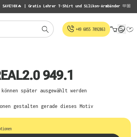
: SAVE10X🔥 | Gratis Lehrer T-Shirt und Silikon-Armbänder 🫶🏼
Warenko
+49 6055 7092863
EAL2.0 949.1
können später ausgewählt werden
onen gestalten gerade dieses Motiv
ptionen