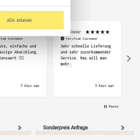
Alle zulassen
mpf
Frank Stöcker
Abi
fied Customer
Verified Customer
ute, einfache und
Sehr schnelle Lieferung
ässige Abwicklung.
und sehr zuvorkommender
Se
lenswert ☝🏽
Service. Was will man
mehr.
3 days ago
3 days ago
Pause
Sonderpreis Anfrage