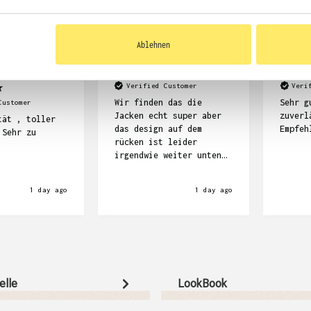
Ablehnen
Kemper
Anonym
Dennis Ke
Verified Customer
Veri
Wir finden das die
Sehr g
Customer
Jacken echt super aber
zuverl
tät , toller
das design auf dem
Empfeh
 Sehr zu
rücken ist leider
irgendwie weiter unten
als wir das gedacht
haben.
1 day ago
1 day ago
elle
LookBook