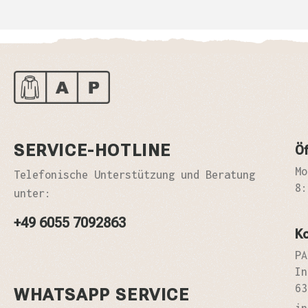
SERVICE-HOTLINE
Öf
Mo
Telefonische Unterstützung und Beratung
8:
unter:
+49 6055 7092863
K
PA
In
63
WHATSAPP SERVICE