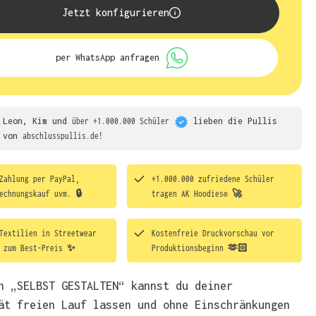
Jetzt konfigurieren
per WhatsApp anfragen
Leon, Kim und
über +1.000.000 Schüler
lieben die
Pullis
von
abschlusspullis.de!
Zahlung per PayPal,
+1.000.000 zufriedene Schüler
echnungskauf uvm. 🔒
tragen
AK Hoodies® 🚀
Textilien in Streetwear
Kostenfreie Druckvorschau vor
t zum Best-Preis ✨
Produktionsbeginn 🫶🏻
h „SELBST GESTALTEN“ kannst du deiner
ät freien Lauf lassen und ohne Einschränkungen