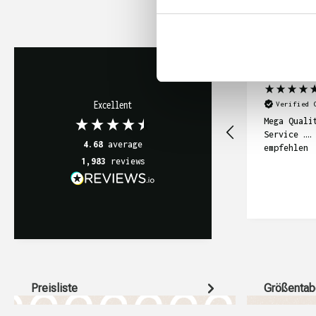
Katrin Ehling-
Excellent
Verified 
Mega Quali
Service ….
4.68
average
empfehlen
1,983
reviews
Preisliste
Größentab