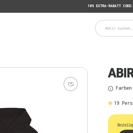
10% EXTRA-RABATT CODE
ABIR
Farben 
19
Pers
Bestello