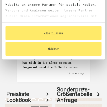
4.68
average
Website an unsere Partner für soziale Medien,
1,981
reviews
Werbung und Analysen weiter. Unsere Partner
führen diese Informationen möglicherweise mit
weiteren Daten zusammen, die Sie ihnen
bereitgestellt haben oder die sie im Rahmen
Ihrer Nutzung der Dienste gesammelt haben.
Alle zulassen
Anonym
Denni
Verified Customer
V
Ablehnen
Die Kommunikation zur Überprüfung der
Seh
T-Shirts und auch das Zubuchen der
Abw
Expressproduktion war anstrengend und
hat sich in die Länge gezogen.
Insgesamt sind die T-Shirts schön
geworden, aber auch relativ teuer.
19 hours ago
Sonderpreis
Pause
Preisliste
Größentabelle
LookBook
Anfrage