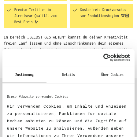
Premium Textilien in
Kostenfreie Druckvorschau
Streetwear Qualität zum
vor Produktionsbeginn 🫶🏻
Best-Preis ✨
Im Bereich „SELBST GESTALTEN“ kannst du deiner Kreativität
freien Lauf lassen und ohne Einschränkungen dein eigenes
Motiv entwerfen. Um dir den Einstieg zu erleichtern, stellen
wir eine von unseren Designern vorgefertigte Vorlage bereit.
Mehr erfahren
Wähle einfach deine Wunsch-Produkte auf dieser Seite aus und
beginne anschließend mit der Gestaltung. Alternativ kannst
du auch bequem über das Bestellformular, per E-Mail oder
Zustimmung
Details
Über Cookies
WhatsApp bei uns bestellen.
Diese Webseite verwendet Cookies
KUNDEN FEEDBACK 🫶
Wir verwenden Cookies, um Inhalte und Anzeigen
zu personalisieren, Funktionen für soziale
Medien anbieten zu können und die Zugriffe auf
Excellent
unsere Website zu analysieren. Außerdem geben
wir Informationen zu Ihrer Verwendung unserer