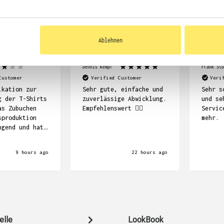
KUNDEN FEEDBACK 
Ablehnen
Dennis Kempf
Frank Stö
Customer
Verified Customer
Veri
ikation zur
Sehr gute, einfache und
Sehr s
g der T-Shirts
zuverlässige Abwicklung.
und se
as Zubuchen
Empfehlenswert ☝🏽
Servic
sproduktion
mehr.
ngend und hat
e Länge
nsgesamt sind
9 hours ago
22 hours ago
ts schön
aber auch
uer.
elle
LookBook