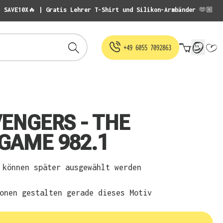
: SAVE10X🔥 | Gratis Lehrer T-Shirt und Silikon-Armbänder 🫶🏼
Warenko
+49 6055 7092863
VENGERS - THE
GAME 982.1
können später ausgewählt werden
onen gestalten gerade dieses Motiv