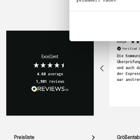
gesammelt haben.
Anonym
Verified 
Die Kommun
Excellent
Überprüfun
und auch d
der Expres
4.68
average
war anstre
1,981
reviews
sich in di
gezogen. I
die T-Shir
geworden, 
relativ te
Preisliste
Größentab