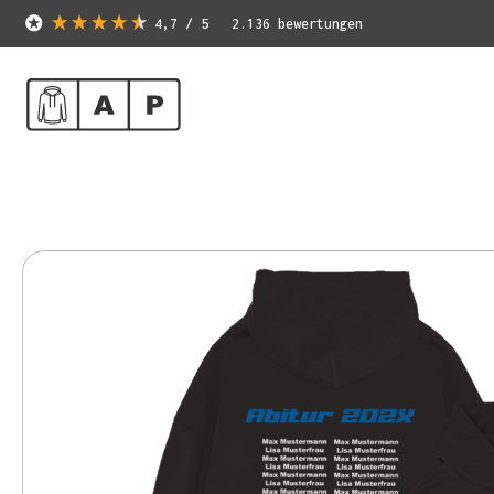
4,7
/ 5
2.136
bewertungen