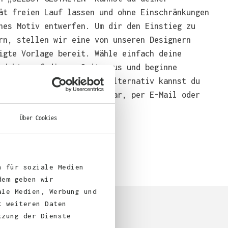
ät freien Lauf lassen und ohne Einschränkungen
nes Motiv entwerfen. Um dir den Einstieg zu
rn, stellen wir eine von unseren Designern
igte Vorlage bereit. Wähle einfach deine
odukte auf dieser Seite aus und beginne
end mit der Gestaltung. Alternativ kannst du
em über das Bestellformular, per E-Mail oder
bei uns bestellen.
Über Cookies
n für soziale Medien
dem geben wir
ale Medien, Werbung und
t weiteren Daten
tzung der Dienste