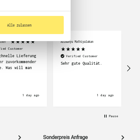

Alle zulassen
cker
Abimanyu Mathiyalakan
Car
fied Customer
chnelle Lieferung
Se
Verified Customer
hr zuvorkommender
su
Sehr gute Qualität.
e. Was will man
Li
wi
1 day ago
1 day ago
Pause
Sonderpreis Anfrage