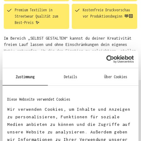
Premium Textilien in
Kostenfreie Druckvorschau
Streetwear Qualität zum
vor Produktionsbeginn 🫶🏻
Best-Preis ✨
Im Bereich „SELBST GESTALTEN“ kannst du deiner Kreativität
freien Lauf lassen und ohne Einschränkungen dein eigenes
Motiv entwerfen. Um dir den Einstieg zu erleichtern, stellen
wir eine von unseren Designern vorgefertigte Vorlage bereit.
Mehr erfahren
Wähle einfach deine Wunsch-Produkte auf dieser Seite aus und
beginne anschließend mit der Gestaltung. Alternativ kannst
du auch bequem über das Bestellformular, per E-Mail oder
Zustimmung
Details
Über Cookies
WhatsApp bei uns bestellen.
Diese Webseite verwendet Cookies
KUNDEN FEEDBACK 🫶
Wir verwenden Cookies, um Inhalte und Anzeigen
zu personalisieren, Funktionen für soziale
Medien anbieten zu können und die Zugriffe auf
Excellent
unsere Website zu analysieren. Außerdem geben
wir Informationen zu Ihrer Verwendung unserer