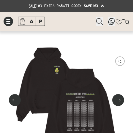
SALE
10% EXTRA-RABATT
CODE: SAVE10X
🔥
W