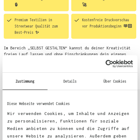
🔒
🚀
Premium Textilien in
Kostenfreie Druckvorschau
Streetwear Qualität zum
vor Produktionsbeginn 🫶🏻
Best-Preis ✨
Im Bereich „SELBST GESTALTEN“ kannst du deiner Kreativität
freien Lauf lassen und ohne Einschränkungen dein eigenes
Motiv entwerfen. Um dir den Einstieg zu erleichtern, stellen
wir eine von unseren Designern vorgefertigte Vorlage bereit.
Mehr erfahren
Wähle einfach deine Wunsch-Produkte auf dieser Seite aus und
beginne anschließend mit der Gestaltung. Alternativ kannst
Zustimmung
Details
Über Cookies
du auch bequem über das Bestellformular, per E-Mail oder
WhatsApp bei uns bestellen.
Diese Webseite verwendet Cookies
KUNDEN FEEDBACK 🫶
Wir verwenden Cookies, um Inhalte und Anzeigen
zu personalisieren, Funktionen für soziale
Medien anbieten zu können und die Zugriffe auf
Excellent
unsere Website zu analysieren. Außerdem geben