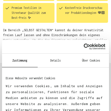
Premium Textilien in
Kostenfreie Druckvorschau
Streetwear Qualität zum
vor Produktionsbeginn 🫶🏻
Best-Preis ✨
Im Bereich „SELBST GESTALTEN“ kannst du deiner Kreativität
freien Lauf lassen und ohne Einschränkungen dein eigenes
Motiv entwerfen. Um dir den Einstieg zu erleichtern, stellen
wir eine von unseren Designern vorgefertigte Vorlage bereit.
Mehr erfahren
Wähle einfach deine Wunsch-Produkte auf dieser Seite aus und
beginne anschließend mit der Gestaltung. Alternativ kannst
du auch bequem über das Bestellformular, per E-Mail oder
Zustimmung
Details
Über Cookies
WhatsApp bei uns bestellen.
Diese Webseite verwendet Cookies
KUNDEN FEEDBACK 🫶
Wir verwenden Cookies, um Inhalte und Anzeigen
zu personalisieren, Funktionen für soziale
Medien anbieten zu können und die Zugriffe auf
Excellent
unsere Website zu analysieren. Außerdem geben
wir Informationen zu Ihrer Verwendung unserer