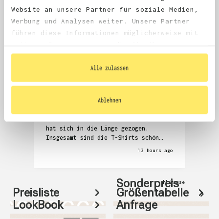
4.68
average
Website an unsere Partner für soziale Medien,
1,981
reviews
Werbung und Analysen weiter. Unsere Partner
führen diese Informationen möglicherweise mit
weiteren Daten zusammen, die Sie ihnen
bereitgestellt haben oder die sie im Rahmen
Ihrer Nutzung der Dienste gesammelt haben.
Alle zulassen
Anonym
Denni
Verified Customer
V
Ablehnen
Die Kommunikation zur Überprüfung der
Seh
T-Shirts und auch das Zubuchen der
Abw
Expressproduktion war anstrengend und
hat sich in die Länge gezogen.
Insgesamt sind die T-Shirts schön
geworden, aber auch relativ teuer.
13 hours ago
Sonderpreis
Pause
Preisliste
Größentabelle
LookBook
Anfrage