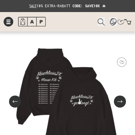
SALE
10% EXTRA-RABATT
CODE: SAVE10X
🔥
W