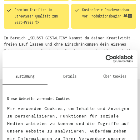
Premium Textilien in
Kostenfreie Druckvorschau
Streetwear Qualität zum
vor Produktionsbeginn 🫶🏻
Best-Preis ✨
Im Bereich „SELBST GESTALTEN“ kannst du deiner Kreativität
freien Lauf lassen und ohne Einschränkungen dein eigenes
Motiv entwerfen. Um dir den Einstieg zu erleichtern, stellen
wir eine von unseren Designern vorgefertigte Vorlage bereit.
Mehr erfahren
Wähle einfach deine Wunsch-Produkte auf dieser Seite aus und
beginne anschließend mit der Gestaltung. Alternativ kannst
du auch bequem über das Bestellformular, per E-Mail oder
Zustimmung
Details
Über Cookies
WhatsApp bei uns bestellen.
Diese Webseite verwendet Cookies
KUNDEN FEEDBACK 🫶
Wir verwenden Cookies, um Inhalte und Anzeigen
zu personalisieren, Funktionen für soziale
Medien anbieten zu können und die Zugriffe auf
Excellent
unsere Website zu analysieren. Außerdem geben
wir Informationen zu Ihrer Verwendung unserer