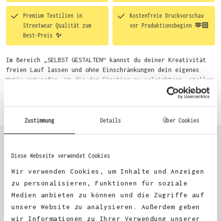
Premium Textilien in
Kostenfreie Druckvorschau
Streetwear Qualität zum
vor Produktionsbeginn 🫶🏻
Best-Preis ✨
Im Bereich „SELBST GESTALTEN“ kannst du deiner Kreativität
freien Lauf lassen und ohne Einschränkungen dein eigenes
Motiv entwerfen. Um dir den Einstieg zu erleichtern, stellen
wir eine von unseren Designern vorgefertigte Vorlage bereit.
Mehr erfahren
Wähle einfach deine Wunsch-Produkte auf dieser Seite aus und
beginne anschließend mit der Gestaltung. Alternativ kannst
du auch bequem über das Bestellformular, per E-Mail oder
Zustimmung
Details
Über Cookies
WhatsApp bei uns bestellen.
Diese Webseite verwendet Cookies
KUNDEN FEEDBACK 🫶
Wir verwenden Cookies, um Inhalte und Anzeigen
zu personalisieren, Funktionen für soziale
Medien anbieten zu können und die Zugriffe auf
Excellent
unsere Website zu analysieren. Außerdem geben
wir Informationen zu Ihrer Verwendung unserer