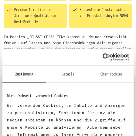
Premium Textilien in
Kostenfreie Druckvorschau
Streetwear Qualität zum
vor Produktionsbeginn 🫶🏻
Best-Preis ✨
Im Bereich „SELBST GESTALTEN“ kannst du deiner Kreativität
freien Lauf lassen und ohne Einschränkungen dein eigenes
Motiv entwerfen. Um dir den Einstieg zu erleichtern, stellen
wir eine von unseren Designern vorgefertigte Vorlage bereit.
Mehr erfahren
Wähle einfach deine Wunsch-Produkte auf dieser Seite aus und
beginne anschließend mit der Gestaltung. Alternativ kannst
du auch bequem über das Bestellformular, per E-Mail oder
Zustimmung
Details
Über Cookies
WhatsApp bei uns bestellen.
Diese Webseite verwendet Cookies
KUNDEN FEEDBACK 🫶
Wir verwenden Cookies, um Inhalte und Anzeigen
zu personalisieren, Funktionen für soziale
Medien anbieten zu können und die Zugriffe auf
Excellent
unsere Website zu analysieren. Außerdem geben
wir Informationen zu Ihrer Verwendung unserer