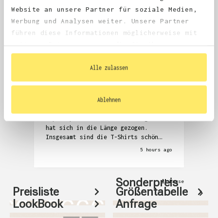
4.68
average
Website an unsere Partner für soziale Medien,
1,981
reviews
Werbung und Analysen weiter. Unsere Partner
führen diese Informationen möglicherweise mit
weiteren Daten zusammen, die Sie ihnen
bereitgestellt haben oder die sie im Rahmen
Ihrer Nutzung der Dienste gesammelt haben.
Alle zulassen
Anonym
Denni
Verified Customer
V
Ablehnen
Die Kommunikation zur Überprüfung der
Seh
T-Shirts und auch das Zubuchen der
Abw
Expressproduktion war anstrengend und
hat sich in die Länge gezogen.
Insgesamt sind die T-Shirts schön
geworden, aber auch relativ teuer.
5 hours ago
Sonderpreis
Pause
Preisliste
Größentabelle
LookBook
Anfrage