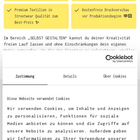
Premium Textilien in
Kostenfreie Druckvorschau
Streetwear Qualität zum
vor Produktionsbeginn 🫶🏻
Best-Preis ✨
Im Bereich „SELBST GESTALTEN“ kannst du deiner Kreativität
freien Lauf lassen und ohne Einschränkungen dein eigenes
Motiv entwerfen. Um dir den Einstieg zu erleichtern, stellen
wir eine von unseren Designern vorgefertigte Vorlage bereit.
Mehr erfahren
Wähle einfach deine Wunsch-Produkte auf dieser Seite aus und
beginne anschließend mit der Gestaltung. Alternativ kannst
du auch bequem über das Bestellformular, per E-Mail oder
Zustimmung
Details
Über Cookies
WhatsApp bei uns bestellen.
Diese Webseite verwendet Cookies
KUNDEN FEEDBACK 🫶
Wir verwenden Cookies, um Inhalte und Anzeigen
zu personalisieren, Funktionen für soziale
Medien anbieten zu können und die Zugriffe auf
Excellent
unsere Website zu analysieren. Außerdem geben
wir Informationen zu Ihrer Verwendung unserer