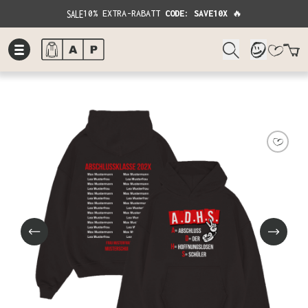
SALE
10% EXTRA-RABATT
CODE: SAVE10X
🔥
W