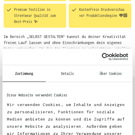
Premium Textilien in
Kostenfreie Druckvorschau
Streetwear Qualität zum
vor Produktionsbeginn 🫶🏻
Best-Preis ✨
Im Bereich „SELBST GESTALTEN“ kannst du deiner Kreativität
freien Lauf lassen und ohne Einschränkungen dein eigenes
Motiv entwerfen. Um dir den Einstieg zu erleichtern, stellen
wir eine von unseren Designern vorgefertigte Vorlage bereit.
Mehr erfahren
Wähle einfach deine Wunsch-Produkte auf dieser Seite aus und
beginne anschließend mit der Gestaltung. Alternativ kannst
du auch bequem über das Bestellformular, per E-Mail oder
Zustimmung
Details
Über Cookies
WhatsApp bei uns bestellen.
Diese Webseite verwendet Cookies
KUNDEN FEEDBACK 🫶
Wir verwenden Cookies, um Inhalte und Anzeigen
zu personalisieren, Funktionen für soziale
Medien anbieten zu können und die Zugriffe auf
Excellent
unsere Website zu analysieren. Außerdem geben
wir Informationen zu Ihrer Verwendung unserer