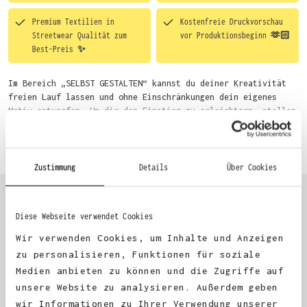
Premium Textilien in
Kostenfreie Druckvorschau
Streetwear Qualität zum
vor Produktionsbeginn 🫶🏻
Best-Preis ✨
Im Bereich „SELBST GESTALTEN“ kannst du deiner Kreativität
freien Lauf lassen und ohne Einschränkungen dein eigenes
Motiv entwerfen. Um dir den Einstieg zu erleichtern, stellen
wir eine von unseren Designern vorgefertigte Vorlage bereit.
Mehr erfahren
Wähle einfach deine Wunsch-Produkte auf dieser Seite aus und
beginne anschließend mit der Gestaltung. Alternativ kannst
du auch bequem über das Bestellformular, per E-Mail oder
Zustimmung
Details
Über Cookies
WhatsApp bei uns bestellen.
Diese Webseite verwendet Cookies
KUNDEN FEEDBACK 🫶
Wir verwenden Cookies, um Inhalte und Anzeigen
zu personalisieren, Funktionen für soziale
Medien anbieten zu können und die Zugriffe auf
Excellent
unsere Website zu analysieren. Außerdem geben
wir Informationen zu Ihrer Verwendung unserer