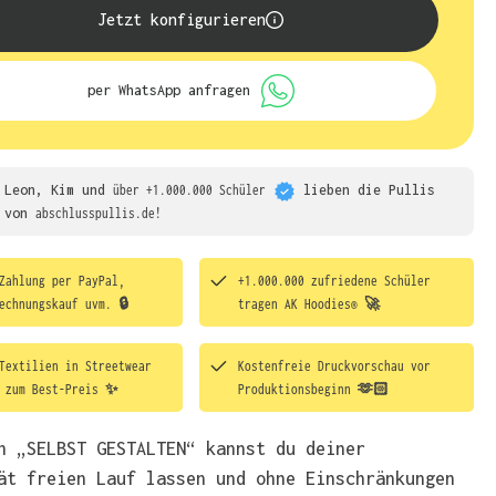
Jetzt konfigurieren
per WhatsApp anfragen
Leon, Kim und
über +1.000.000 Schüler
lieben die
Pullis
von
abschlusspullis.de!
Zahlung per PayPal,
+1.000.000 zufriedene Schüler
echnungskauf uvm. 🔒
tragen
AK Hoodies® 🚀
Textilien in Streetwear
Kostenfreie Druckvorschau vor
t zum Best-Preis ✨
Produktionsbeginn 🫶🏻
h „SELBST GESTALTEN“ kannst du deiner
ät freien Lauf lassen und ohne Einschränkungen