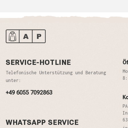
SERVICE-HOTLINE
Öf
Mo
Telefonische Unterstützung und Beratung
8:
unter:
+49 6055 7092863
K
PA
In
63
WHATSAPP SERVICE