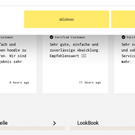
Ablehnen
Dennis Kempf
Frank Stö
Customer
Verified Customer
Veri
fach und
Sehr gute, einfache und
Sehr s
nen hoodie zu
zuverlässige Abwicklung.
und se
ren. Wir sind
Empfehlenswert ☝🏽
Servic
gebnis sehr
mehr.
8 hours ago
11 hours ago
elle
LookBook