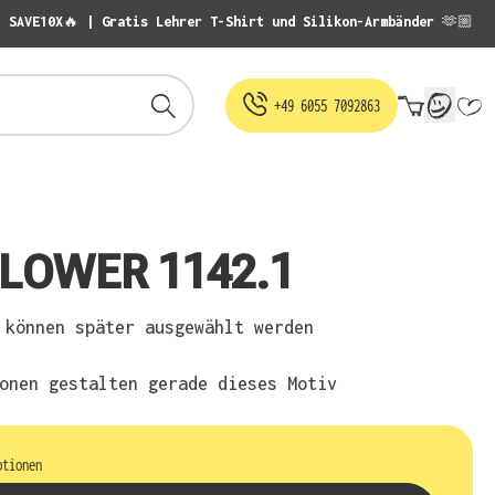
: SAVE10X🔥 | Gratis Lehrer T-Shirt und Silikon-Armbänder 🫶🏼
Warenko
+49 6055 7092863
FLOWER 1142.1
können später ausgewählt werden
onen gestalten gerade dieses Motiv
ptionen