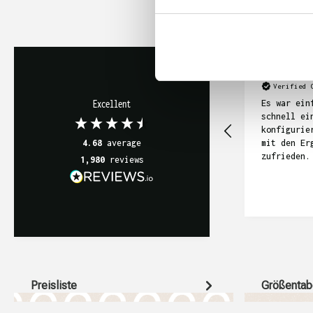
Anonym
Verified 
Es war ein
Excellent
schnell ei
konfigurie
mit den Er
4.68
average
zufrieden.
1,980
reviews
Preisliste
Größentab