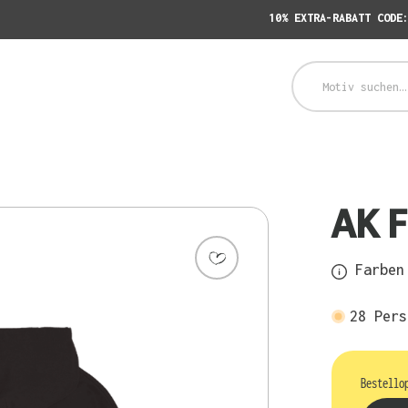
10% EXTRA-RABATT CODE
AK 
Farben 
28
Pers
Bestello