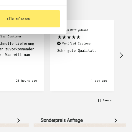
Alle zulassen
cker
Abimanyu Mathiyalakan
Car
fied Customer
chnelle Lieferung
Se
Verified Customer
hr zuvorkommender
su
Sehr gute Qualität.
e. Was will man
Li
wi
21 hours ago
1 day ago
Pause
Sonderpreis Anfrage