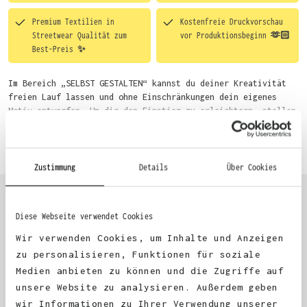
Premium Textilien in
Kostenfreie Druckvorschau
Streetwear Qualität zum
vor Produktionsbeginn 🫶🏻
Best-Preis ✨
Im Bereich „SELBST GESTALTEN“ kannst du deiner Kreativität
freien Lauf lassen und ohne Einschränkungen dein eigenes
Motiv entwerfen. Um dir den Einstieg zu erleichtern, stellen
wir eine von unseren Designern vorgefertigte Vorlage bereit.
Mehr erfahren
Wähle einfach deine Wunsch-Produkte auf dieser Seite aus und
beginne anschließend mit der Gestaltung. Alternativ kannst
du auch bequem über das Bestellformular, per E-Mail oder
Zustimmung
Details
Über Cookies
WhatsApp bei uns bestellen.
Diese Webseite verwendet Cookies
KUNDEN FEEDBACK 🫶
Wir verwenden Cookies, um Inhalte und Anzeigen
zu personalisieren, Funktionen für soziale
Medien anbieten zu können und die Zugriffe auf
Excellent
unsere Website zu analysieren. Außerdem geben
wir Informationen zu Ihrer Verwendung unserer