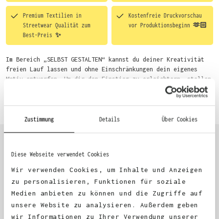
Premium Textilien in
Kostenfreie Druckvorschau
Streetwear Qualität zum
vor Produktionsbeginn 🫶🏻
Best-Preis ✨
Im Bereich „SELBST GESTALTEN“ kannst du deiner Kreativität
freien Lauf lassen und ohne Einschränkungen dein eigenes
Motiv entwerfen. Um dir den Einstieg zu erleichtern, stellen
wir eine von unseren Designern vorgefertigte Vorlage bereit.
Mehr erfahren
Wähle einfach deine Wunsch-Produkte auf dieser Seite aus und
beginne anschließend mit der Gestaltung. Alternativ kannst
du auch bequem über das Bestellformular, per E-Mail oder
Zustimmung
Details
Über Cookies
WhatsApp bei uns bestellen.
Diese Webseite verwendet Cookies
KUNDEN FEEDBACK 🫶
Wir verwenden Cookies, um Inhalte und Anzeigen
zu personalisieren, Funktionen für soziale
Medien anbieten zu können und die Zugriffe auf
Excellent
unsere Website zu analysieren. Außerdem geben
wir Informationen zu Ihrer Verwendung unserer