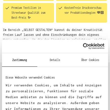
Premium Textilien in
Kostenfreie Druckvorschau
Streetwear Qualität zum
vor Produktionsbeginn 🫶🏻
Best-Preis ✨
Im Bereich „SELBST GESTALTEN“ kannst du deiner Kreativität
freien Lauf lassen und ohne Einschränkungen dein eigenes
Motiv entwerfen. Um dir den Einstieg zu erleichtern, stellen
wir eine von unseren Designern vorgefertigte Vorlage bereit.
Mehr erfahren
Wähle einfach deine Wunsch-Produkte auf dieser Seite aus und
beginne anschließend mit der Gestaltung. Alternativ kannst
du auch bequem über das Bestellformular, per E-Mail oder
Zustimmung
Details
Über Cookies
WhatsApp bei uns bestellen.
Diese Webseite verwendet Cookies
KUNDEN FEEDBACK 🫶
Wir verwenden Cookies, um Inhalte und Anzeigen
zu personalisieren, Funktionen für soziale
Medien anbieten zu können und die Zugriffe auf
Excellent
unsere Website zu analysieren. Außerdem geben
wir Informationen zu Ihrer Verwendung unserer