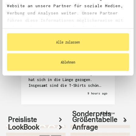
4.68
average
Website an unsere Partner für soziale Medien,
1,981
reviews
Werbung und Analysen weiter. Unsere Partner
führen diese Informationen möglicherweise mit
weiteren Daten zusammen, die Sie ihnen
bereitgestellt haben oder die sie im Rahmen
Ihrer Nutzung der Dienste gesammelt haben.
Alle zulassen
Anonym
Denni
Verified Customer
V
Ablehnen
Die Kommunikation zur Überprüfung der
Seh
T-Shirts und auch das Zubuchen der
Abw
Expressproduktion war anstrengend und
hat sich in die Länge gezogen.
Insgesamt sind die T-Shirts schön
geworden, aber auch relativ teuer.
9 hours ago
Sonderpreis
Pause
Preisliste
Größentabelle
LookBook
Anfrage