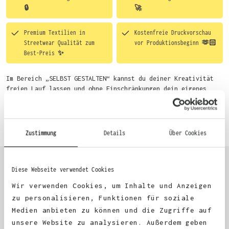
🔒
🚀
Premium Textilien in
Kostenfreie Druckvorschau
Streetwear Qualität zum
vor Produktionsbeginn 🫶🏻
Best-Preis ✨
Im Bereich „SELBST GESTALTEN“ kannst du deiner Kreativität
freien Lauf lassen und ohne Einschränkungen dein eigenes
Motiv entwerfen. Um dir den Einstieg zu erleichtern, stellen
wir eine von unseren Designern vorgefertigte Vorlage bereit.
Mehr erfahren
Wähle einfach deine Wunsch-Produkte auf dieser Seite aus und
beginne anschließend mit der Gestaltung. Alternativ kannst
Zustimmung
Details
Über Cookies
du auch bequem über das Bestellformular, per E-Mail oder
WhatsApp bei uns bestellen.
Diese Webseite verwendet Cookies
KUNDEN FEEDBACK 🫶
Wir verwenden Cookies, um Inhalte und Anzeigen
zu personalisieren, Funktionen für soziale
Medien anbieten zu können und die Zugriffe auf
Excellent
unsere Website zu analysieren. Außerdem geben