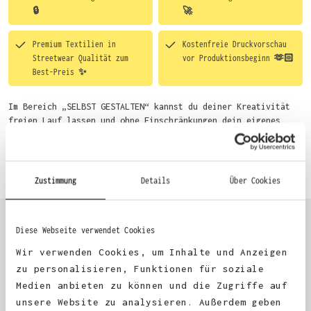
🔒
🚀
Premium Textilien in
Kostenfreie Druckvorschau
Streetwear Qualität zum
vor Produktionsbeginn 🫶🏻
Best-Preis ✨
Im Bereich „SELBST GESTALTEN“ kannst du deiner Kreativität
freien Lauf lassen und ohne Einschränkungen dein eigenes
Motiv entwerfen. Um dir den Einstieg zu erleichtern, stellen
wir eine von unseren Designern vorgefertigte Vorlage bereit.
Mehr erfahren
Wähle einfach deine Wunsch-Produkte auf dieser Seite aus und
beginne anschließend mit der Gestaltung. Alternativ kannst
Zustimmung
Details
Über Cookies
du auch bequem über das Bestellformular, per E-Mail oder
WhatsApp bei uns bestellen.
Diese Webseite verwendet Cookies
KUNDEN FEEDBACK 🫶
Wir verwenden Cookies, um Inhalte und Anzeigen
zu personalisieren, Funktionen für soziale
Medien anbieten zu können und die Zugriffe auf
Excellent
unsere Website zu analysieren. Außerdem geben