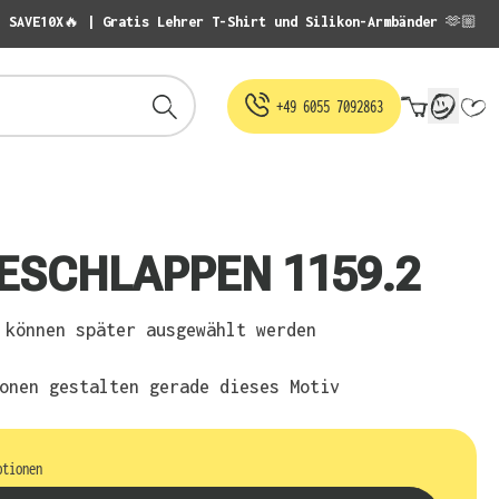
: SAVE10X🔥 | Gratis Lehrer T-Shirt und Silikon-Armbänder 🫶🏼
Warenko
+49 6055 7092863
ESCHLAPPEN 1159.2
können später ausgewählt werden
onen gestalten gerade dieses Motiv
ptionen