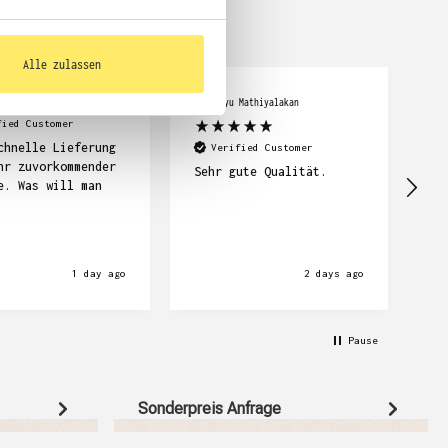
Alle zulassen
cker
Abimanyu Mathiyalakan
Car
fied Customer
chnelle Lieferung
Se
Verified Customer
hr zuvorkommender
su
Sehr gute Qualität.
e. Was will man
Li
wi
1 day ago
2 days ago
Pause
Sonderpreis Anfrage