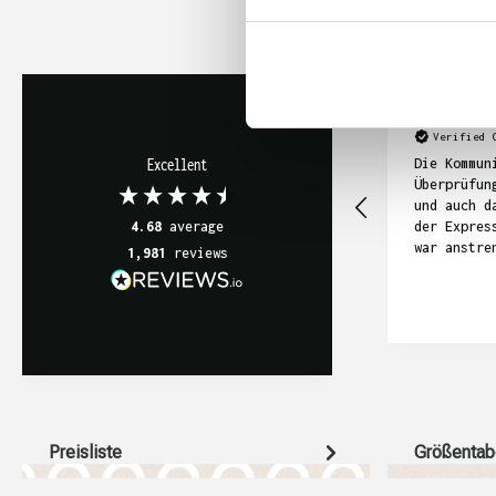
Anonym
Verified 
Die Kommun
Excellent
Überprüfun
und auch d
der Expres
4.68
average
war anstre
1,981
reviews
sich in di
gezogen. I
die T-Shir
geworden, 
relativ te
Preisliste
Größentab