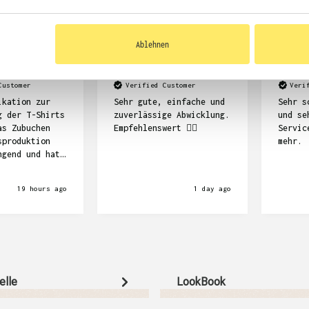
Ablehnen
Dennis Kempf
Frank Stö
Customer
Verified Customer
Veri
ikation zur
Sehr gute, einfache und
Sehr s
g der T-Shirts
zuverlässige Abwicklung.
und se
as Zubuchen
Empfehlenswert ☝🏽
Servic
sproduktion
mehr.
ngend und hat
e Länge
nsgesamt sind
19 hours ago
1 day ago
ts schön
aber auch
uer.
elle
LookBook