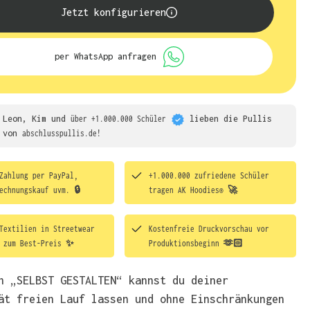
Jetzt konfigurieren
per WhatsApp anfragen
Leon, Kim und
über +1.000.000 Schüler
lieben die
Pullis
von
abschlusspullis.de!
Zahlung per PayPal,
+1.000.000 zufriedene Schüler
echnungskauf uvm. 🔒
tragen
AK Hoodies® 🚀
Textilien in Streetwear
Kostenfreie Druckvorschau vor
t zum Best-Preis ✨
Produktionsbeginn 🫶🏻
h „SELBST GESTALTEN“ kannst du deiner
ät freien Lauf lassen und ohne Einschränkungen