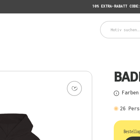
10% EXTRA-RABATT CODE
BAD
Farben 
26
Pers
Bestello