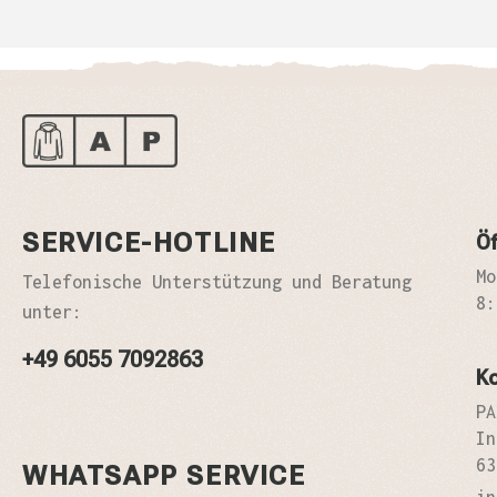
SERVICE-HOTLINE
Öf
Mo
Telefonische Unterstützung und Beratung
8:
unter:
+49 6055 7092863
K
PA
In
63
WHATSAPP SERVICE