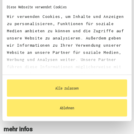
Diese Webseite verwendet Cookies
Wir verwenden Cookies, um Inhalte und Anzeigen
Stoffgewicht:
185 g/m²
zu personalisieren, Funktionen für soziale
Zertifizierungen:
Medien anbieten zu können und die Zugriffe auf
Vegan, faire Arbeitsbedingungen, REACH, Oeko-Tex 100
unsere Website zu analysieren. Außerdem geben
wir Informationen zu Ihrer Verwendung unserer
Website an unsere Partner für soziale Medien,
Werbung und Analysen weiter. Unsere Partner
führen diese Informationen möglicherweise mit
weiteren Daten zusammen, die Sie ihnen
bereitgestellt haben oder die sie im Rahmen
Größentabelle
Ihrer Nutzung der Dienste gesammelt haben.
Alle zulassen
Ablehnen
Datenblatt
mehr infos