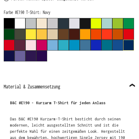
auswählen
Farbe #E190 T-Shirt
: Navy
BLACK
WHITE
PACIFIC GREY
NATURAL
SPORT GREY (MELIERT)
DARK GREY
ASH
USED BLACK
PIXEL LIME
MILLENNIAL M
ORCHID G
KELL
BOTTLE GREEN
URBAN KHAKI
SOLAR YELLOW
GOLD
SAND
CHOCOLATE
BROWN
APRICOT
ORANGE
SUNSET ORANG
URBAN OR
FIRE
RED
BURGUNDY
ORCHID PINK
SORBET
SKY BLUE
SWIMMING POOL
ATOLL
STONE BLUE
COBALT BLUE
DIVA BLUE
ROYAL BL
NAVY
NAVY BLUE
MILLENNIAL LILAC
RADIANT PURPLE
URBAN PURPLE
Material & Zusammensetzung
B&C #E190 - Kurzarm T-Shirt für jeden Anlass
Das B&C #E190 Kurzarm-T-Shirt besticht durch seinen
modernen, leicht ausgestellten Schnitt und ist die
perfekte Wahl für einen zeitgemäßen Look. Hergestellt
aus dem bewährten, hochwertigen Single Jersey mit 190