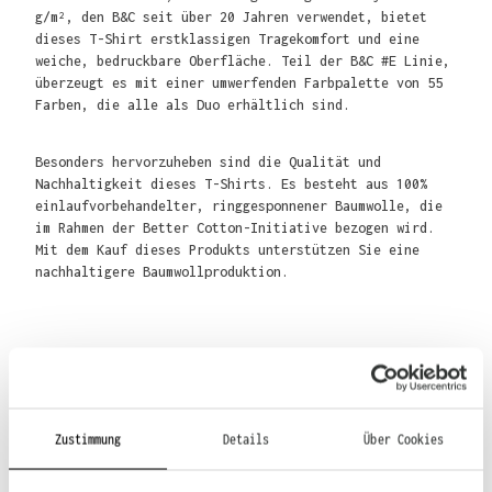
g/m², den B&C seit über 20 Jahren verwendet, bietet
dieses T-Shirt erstklassigen Tragekomfort und eine
weiche, bedruckbare Oberfläche. Teil der B&C #E Linie,
überzeugt es mit einer umwerfenden Farbpalette von 55
Farben, die alle als Duo erhältlich sind.
Besonders hervorzuheben sind die Qualität und
Nachhaltigkeit dieses T-Shirts. Es besteht aus 100%
einlaufvorbehandelter, ringgesponnener Baumwolle, die
im Rahmen der Better Cotton-Initiative bezogen wird.
Mit dem Kauf dieses Produkts unterstützen Sie eine
nachhaltigere Baumwollproduktion.
Material
Zustimmung
Details
Über Cookies
100% Baumwolle,
85% Baumwolle, 15% Viskose (Sport Grey)
99% Baumwolle, 1% Viskose (Heather Grey)