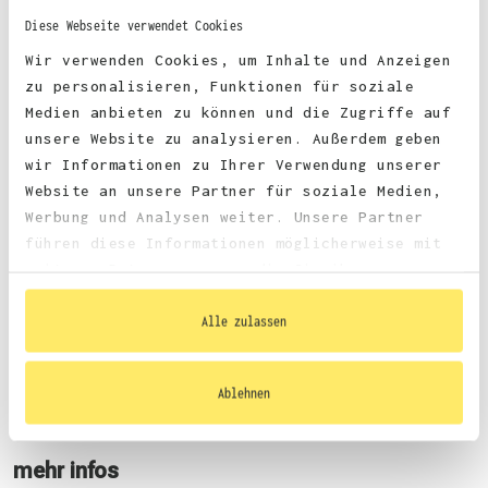
Diese Webseite verwendet Cookies
Wir verwenden Cookies, um Inhalte und Anzeigen
Stoffgewicht:
185 g/m²
zu personalisieren, Funktionen für soziale
Zertifizierungen:
Medien anbieten zu können und die Zugriffe auf
Vegan, faire Arbeitsbedingungen, REACH, Oeko-Tex 100
unsere Website zu analysieren. Außerdem geben
wir Informationen zu Ihrer Verwendung unserer
Website an unsere Partner für soziale Medien,
Werbung und Analysen weiter. Unsere Partner
führen diese Informationen möglicherweise mit
weiteren Daten zusammen, die Sie ihnen
bereitgestellt haben oder die sie im Rahmen
Größentabelle
Ihrer Nutzung der Dienste gesammelt haben.
Alle zulassen
Ablehnen
Datenblatt
mehr infos