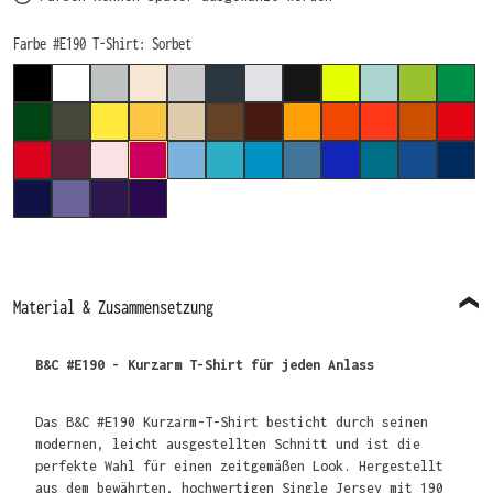
auswählen
Farbe #E190 T-Shirt
: Sorbet
BLACK
WHITE
PACIFIC GREY
NATURAL
SPORT GREY (MELIERT)
DARK GREY
ASH
USED BLACK
PIXEL LIME
MILLENNIAL M
ORCHID G
KELL
BOTTLE GREEN
URBAN KHAKI
SOLAR YELLOW
GOLD
SAND
CHOCOLATE
BROWN
APRICOT
ORANGE
SUNSET ORANG
URBAN OR
FIRE
RED
BURGUNDY
ORCHID PINK
SORBET
SKY BLUE
SWIMMING POOL
ATOLL
STONE BLUE
COBALT BLUE
DIVA BLUE
ROYAL BL
NAVY
NAVY BLUE
MILLENNIAL LILAC
RADIANT PURPLE
URBAN PURPLE
Material & Zusammensetzung
B&C #E190 - Kurzarm T-Shirt für jeden Anlass
Das B&C #E190 Kurzarm-T-Shirt besticht durch seinen
modernen, leicht ausgestellten Schnitt und ist die
perfekte Wahl für einen zeitgemäßen Look. Hergestellt
aus dem bewährten, hochwertigen Single Jersey mit 190