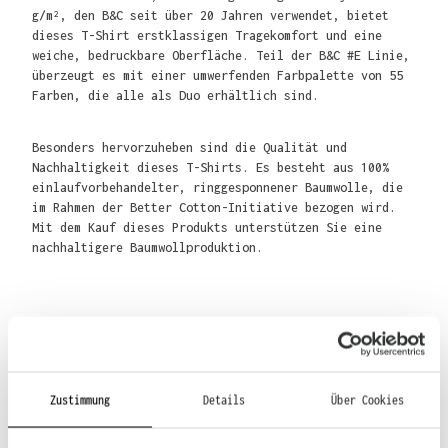
g/m², den B&C seit über 20 Jahren verwendet, bietet
dieses T-Shirt erstklassigen Tragekomfort und eine
weiche, bedruckbare Oberfläche. Teil der B&C #E Linie,
überzeugt es mit einer umwerfenden Farbpalette von 55
Farben, die alle als Duo erhältlich sind.
Besonders hervorzuheben sind die Qualität und
Nachhaltigkeit dieses T-Shirts. Es besteht aus 100%
einlaufvorbehandelter, ringgesponnener Baumwolle, die
im Rahmen der Better Cotton-Initiative bezogen wird.
Mit dem Kauf dieses Produkts unterstützen Sie eine
nachhaltigere Baumwollproduktion.
Material
Zustimmung
Details
Über Cookies
100% Baumwolle,
85% Baumwolle, 15% Viskose (Sport Grey)
99% Baumwolle, 1% Viskose (Heather Grey)