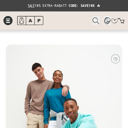
SALE
10% EXTRA-RABATT
CODE: SAVE10X
🔥
W