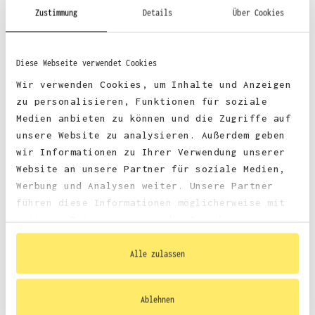
52% Baumwolle, 48% Polyester (Charcoal)
Zustimmung
Details
Über Cookies
52% Baumwolle, 48% Polyester (Graphite Heather)
Diese Webseite verwendet Cookies
Wir verwenden Cookies, um Inhalte und Anzeigen
zu personalisieren, Funktionen für soziale
Medien anbieten zu können und die Zugriffe auf
Stoffgewicht
: 280 g/m²
unsere Website zu analysieren. Außerdem geben
Zertifizierungen:
wir Informationen zu Ihrer Verwendung unserer
Website an unsere Partner für soziale Medien,
PETA-
Vegan, WRAP, faire Arbeitsbedingungen, REACH
Werbung und Analysen weiter. Unsere Partner
führen diese Informationen möglicherweise mit
weiteren Daten zusammen, die Sie ihnen
bereitgestellt haben oder die sie im Rahmen
Ihrer Nutzung der Dienste gesammelt haben.
Alle zulassen
Größentabelle
Ablehnen