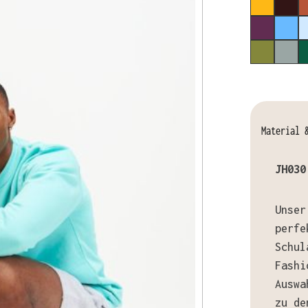
MUSTARD
CHO
PLUM
COR
KHAKI
PLA
Material 
JH030
Unser
perfe
Schul
Fashi
Auswa
zu de