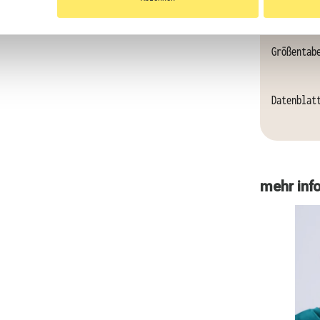
Größentab
Datenblat
mehr inf