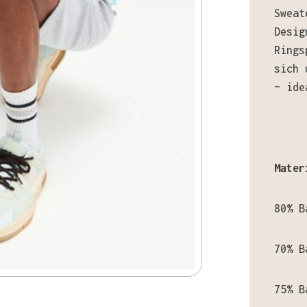
Sweat
Desig
Rings
sich 
– ide
Mater
80% B
70% B
75% B