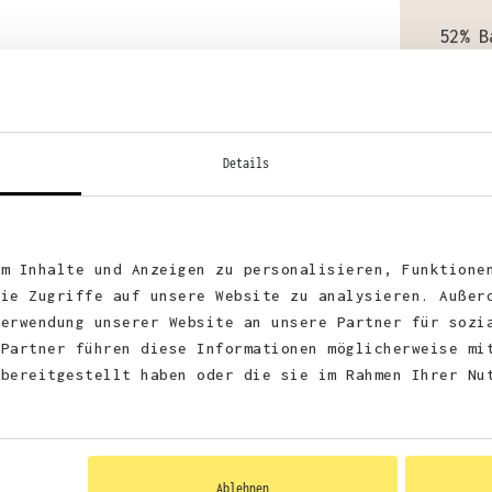
52% B
52% B
Details
Stoff
um Inhalte und Anzeigen zu personalisieren, Funktione
Zerti
die Zugriffe auf unsere Website zu analysieren. Außer
Verwendung unserer Website an unsere Partner für sozi
 Partner führen diese Informationen möglicherweise mi
PETA-
 bereitgestellt haben oder die sie im Rahmen Ihrer Nu
REACH
Ablehnen