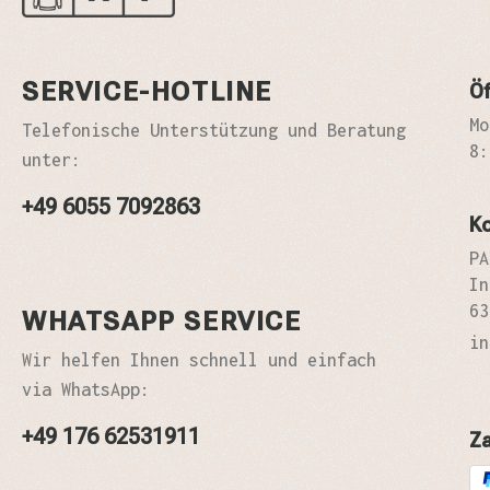
SERVICE-HOTLINE
Öf
Mo
Telefonische Unterstützung und Beratung
8:
unter:
+49 6055 7092863
K
PA
In
63
WHATSAPP SERVICE
in
Wir helfen Ihnen schnell und einfach
via WhatsApp:
+49 176 62531911
Z