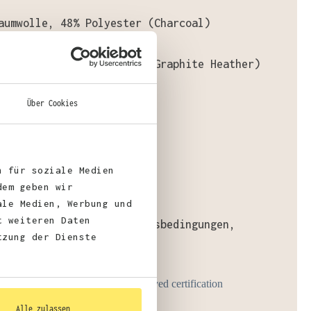
aumwolle, 48% Polyester (Charcoal)
aumwolle, 48% Polyester (Graphite Heather)
Über Cookies
gewicht
: 280 g/m²
n für soziale Medien
fizierungen:
dem geben wir
ale Medien, Werbung und
t weiteren Daten
Vegan, WRAP, faire Arbeitsbedingungen,
tzung der Dienste
Alle zulassen