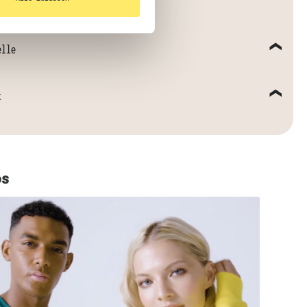
elle
t
os