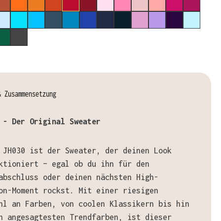
COLATE FUDGE BROWNIE
GINGER BISCUIT
ORANGE CRUSH
PUMPKIN PIE
BURNT ORANGE
FIRE RED
RED HOT CHILLI
BABY PINK
CANDYFLOSS PINK
DUSTY PINK
DUSTY ROSE
HOT PINK
CRANBER
NFLOWER BLUE
SKY BLUE
TURQUOISE SURF
HAWAIIAN BLUE
AIRFORCE BLUE
SAPPHIRE BLUE
ROYAL BLUE
OXFORD NAVY
NEW FRENCH NAVY
LAVENDER
DIGITAL LAVENDE
PURPLE
ICE BLU
TINUM GREY
RAINFOREST GREEN
SHARK GREY
& Zusammensetzung
 - Der Original Sweater
 JH030 ist der Sweater, der deinen Look
ktioniert – egal ob du ihn für den
abschluss oder deinen nächsten High-
on-Moment rockst. Mit einer riesigen
hl an Farben, von coolen Klassikern bis hin
n angesagtesten Trendfarben, ist dieser