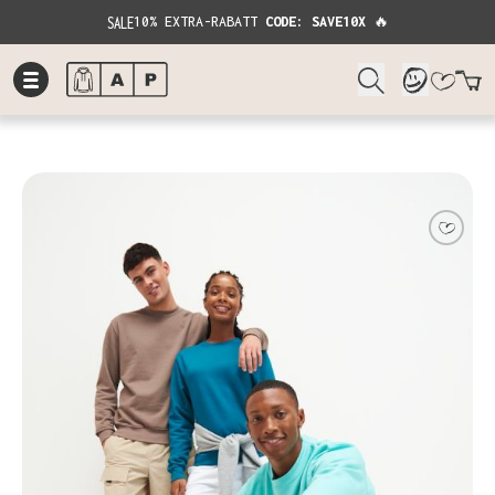
SALE
10% EXTRA-RABATT
CODE: SAVE10X
🔥
W