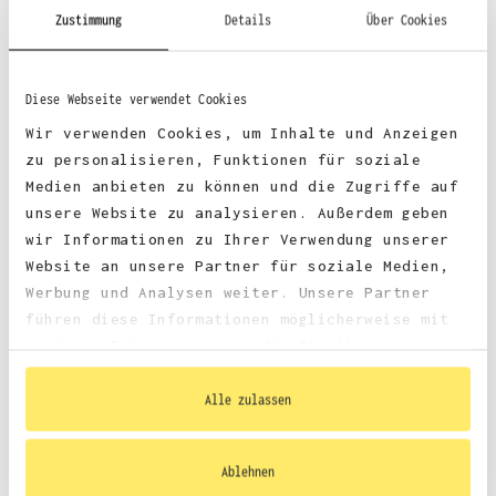
52% Baumwolle, 48% Polyester (Charcoal)
Zustimmung
Details
Über Cookies
52% Baumwolle, 48% Polyester (Graphite Heather)
Diese Webseite verwendet Cookies
Wir verwenden Cookies, um Inhalte und Anzeigen
zu personalisieren, Funktionen für soziale
Medien anbieten zu können und die Zugriffe auf
Stoffgewicht
: 280 g/m²
unsere Website zu analysieren. Außerdem geben
Zertifizierungen:
wir Informationen zu Ihrer Verwendung unserer
Website an unsere Partner für soziale Medien,
PETA-
Vegan, WRAP, faire Arbeitsbedingungen, REACH
Werbung und Analysen weiter. Unsere Partner
führen diese Informationen möglicherweise mit
weiteren Daten zusammen, die Sie ihnen
bereitgestellt haben oder die sie im Rahmen
Ihrer Nutzung der Dienste gesammelt haben.
Alle zulassen
Größentabelle
Ablehnen