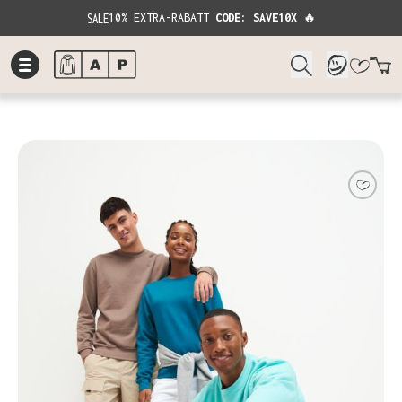
SALE
10% EXTRA-RABATT
CODE: SAVE10X
🔥
W