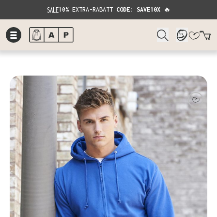
SALE
10% EXTRA-RABATT
CODE: SAVE10X
🔥
W