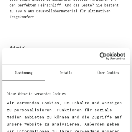
den perfekten Feinschliff. Und das Beste? Sie besteht
zu 100 % aus Baumwollobermaterial für ultimativen
Tragekomfort.
Material
:
80% Baumwolle, 20% Polyester
Zustimmung
Details
Über Cookies
70% Baumwolle, 30% Polyester (Smoke-Farben)
Diese Webseite verwendet Cookies
75% Baumwolle, 25% Polyester (Heather Grey)
Wir verwenden Cookies, um Inhalte und Anzeigen
52% Baumwolle, 48% Polyester (Charcoal)
zu personalisieren, Funktionen für soziale
Medien anbieten zu können und die Zugriffe auf
unsere Website zu analysieren. Außerdem geben
wir Informationen zu Ihrer Verwendung unserer