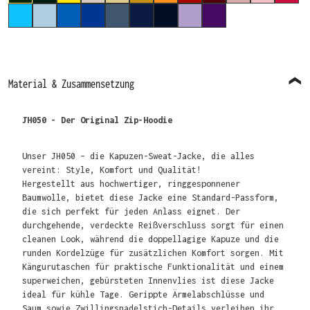
HAWAIIAN BLUE
SKY BLUE
SAPPHIRE BLUE
ROYAL BLUE
AIRFORCE BLUE
OXFORD NAVY
NEW FRENCH NAVY
DIGITAL LAVENDER
PURPLE
Material & Zusammensetzung
JH050 - Der Original Zip-Hoodie
Unser JH050 – die Kapuzen-Sweat-Jacke, die alles
vereint: Style, Komfort und Qualität!
Hergestellt aus hochwertiger, ringgesponnener
Baumwolle, bietet diese Jacke eine Standard-Passform,
die sich perfekt für jeden Anlass eignet. Der
durchgehende, verdeckte Reißverschluss sorgt für einen
cleanen Look, während die doppellagige Kapuze und die
runden Kordelzüge für zusätzlichen Komfort sorgen. Mit
Kängurutaschen für praktische Funktionalität und einem
superweichen, gebürsteten Innenvlies ist diese Jacke
ideal für kühle Tage. Gerippte Ärmelabschlüsse und
Saum sowie Zwillingsnadelstich-Details verleihen ihr