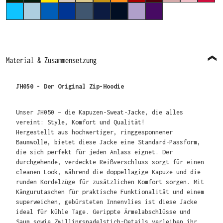
HAWAIIAN BLUE
SKY BLUE
SAPPHIRE BLUE
ROYAL BLUE
AIRFORCE BLUE
OXFORD NAVY
NEW FRENCH NAVY
DIGITAL LAVENDER
PURPLE
Material & Zusammensetzung
JH050 - Der Original Zip-Hoodie
Unser JH050 – die Kapuzen-Sweat-Jacke, die alles
vereint: Style, Komfort und Qualität!
Hergestellt aus hochwertiger, ringgesponnener
Baumwolle, bietet diese Jacke eine Standard-Passform,
die sich perfekt für jeden Anlass eignet. Der
durchgehende, verdeckte Reißverschluss sorgt für einen
cleanen Look, während die doppellagige Kapuze und die
runden Kordelzüge für zusätzlichen Komfort sorgen. Mit
Kängurutaschen für praktische Funktionalität und einem
superweichen, gebürsteten Innenvlies ist diese Jacke
ideal für kühle Tage. Gerippte Ärmelabschlüsse und
Saum sowie Zwillingsnadelstich-Details verleihen ihr