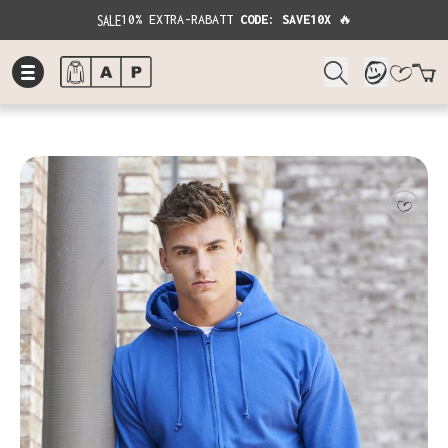
SALE
10% EXTRA-RABATT
CODE: SAVE10X
🔥
W