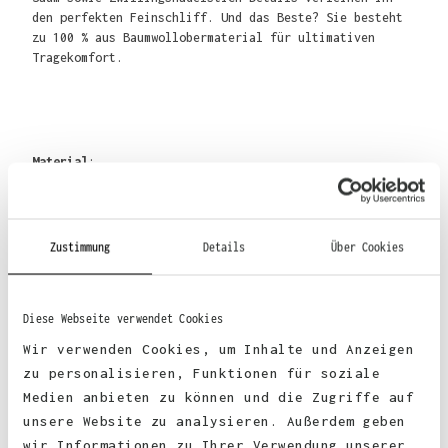
den perfekten Feinschliff. Und das Beste? Sie besteht
zu 100 % aus Baumwollobermaterial für ultimativen
Tragekomfort.
Material
:
80% Baumwolle, 20% Polyester
Zustimmung
Details
Über Cookies
70% Baumwolle, 30% Polyester (Smoke-Farben)
Diese Webseite verwendet Cookies
75% Baumwolle, 25% Polyester (Heather Grey)
Wir verwenden Cookies, um Inhalte und Anzeigen
52% Baumwolle, 48% Polyester (Charcoal)
zu personalisieren, Funktionen für soziale
Medien anbieten zu können und die Zugriffe auf
unsere Website zu analysieren. Außerdem geben
wir Informationen zu Ihrer Verwendung unserer