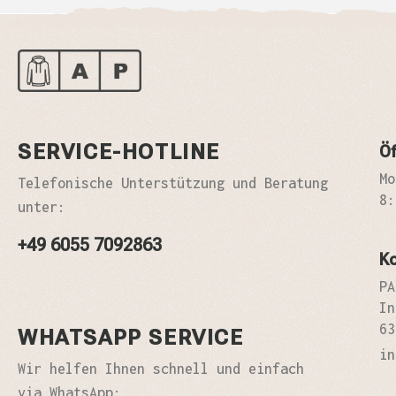
SERVICE-HOTLINE
Öf
Mo
Telefonische Unterstützung und Beratung
8:
unter:
+49 6055 7092863
K
PA
In
63
WHATSAPP SERVICE
in
Wir helfen Ihnen schnell und einfach
via WhatsApp: