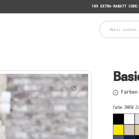
10% EXTRA-RABATT CODE
Basi
Farben 
auswählen
Farbe JH050 Zi
JET BLA
ARC
SUN YEL
NAT