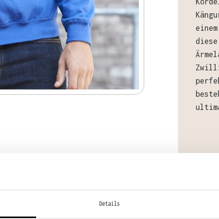
Korde
Kängu
einem
diese
Ärmel
Zwill
perfe
beste
ultim
Mater
80% B
Details