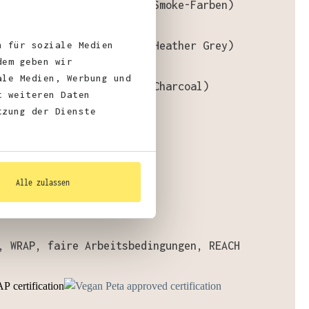
aumwolle, 30% Polyester (Smoke-Farben)
n für soziale Medien
aumwolle, 25% Polyester (Heather Grey)
dem geben wir
ale Medien, Werbung und
aumwolle, 48% Polyester (Charcoal)
t weiteren Daten
tzung der Dienste
gewicht
: 280 g/m²
Alle zulassen
fizierungen:
, WRAP, faire Arbeitsbedingungen, REACH