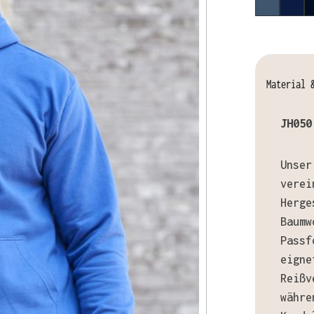
AIRFORC
OXF
Material 
JH050
Unser
verei
Herge
Baumw
Passf
eigne
Reißv
währe