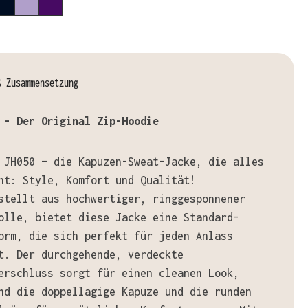
E BLUE
ORD NAVY
NEW FRENCH NAVY
DIGITAL LAVENDER
PURPLE
& Zusammensetzung
 - Der Original Zip-Hoodie
 JH050 – die Kapuzen-Sweat-Jacke, die alles
nt: Style, Komfort und Qualität!
stellt aus hochwertiger, ringgesponnener
olle, bietet diese Jacke eine Standard-
orm, die sich perfekt für jeden Anlass
t. Der durchgehende, verdeckte
erschluss sorgt für einen cleanen Look,
nd die doppellagige Kapuze und die runden