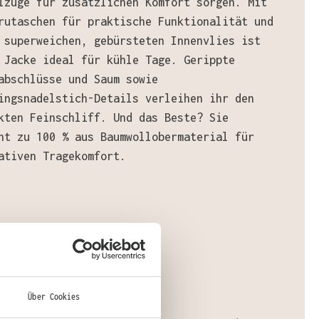
lzüge für zusätzlichen Komfort sorgen. Mit
rutaschen für praktische Funktionalität und
 superweichen, gebürsteten Innenvlies ist
 Jacke ideal für kühle Tage. Gerippte
abschlüsse und Saum sowie
ingsnadelstich-Details verleihen ihr den
kten Feinschliff. Und das Beste? Sie
ht zu 100 % aus Baumwollobermaterial für
ativen Tragekomfort.
ial
:
aumwolle, 20% Polyester
Über Cookies