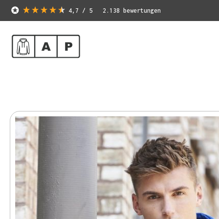
4,7
/ 5
2.138
bewertungen