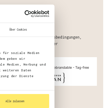
gewicht
: 320 g/m²
fizierungen:
Über Cookies
, BSCI, WRAP
faire Arbeitsbedingungen,
, Sedex, Recycled Polyester
n für soziale Medien
dem geben wir
ale Medien, Werbung und
t weiteren Daten
tzung der Dienste
Alle zulassen