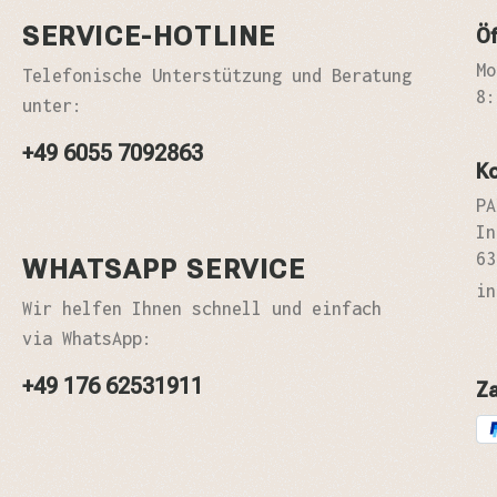
SERVICE-HOTLINE
Öf
Mo
Telefonische Unterstützung und Beratung
8:
unter:
+49 6055 7092863
K
PA
In
63
WHATSAPP SERVICE
in
Wir helfen Ihnen schnell und einfach
via WhatsApp:
+49 176 62531911
Z