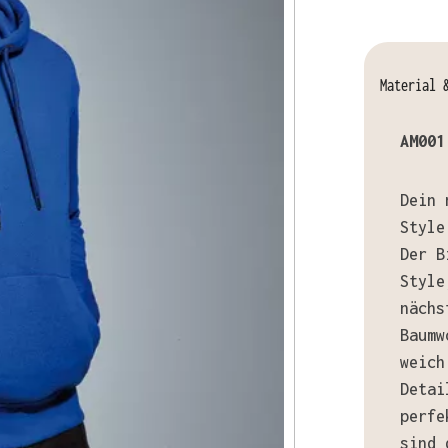
Material 
AM001
Dein 
Style
Der B
Style
nächs
Baumw
weich
Detai
perfe
sind 