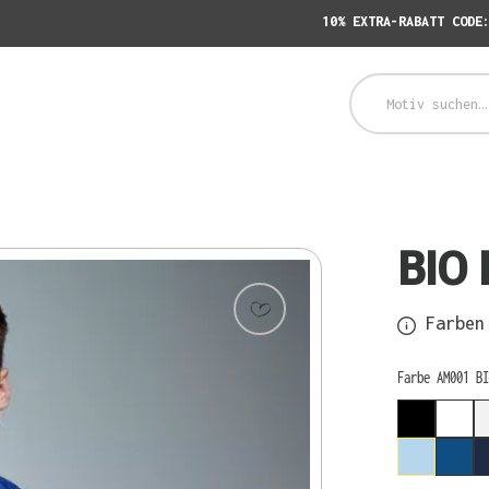
10% EXTRA-RABATT CODE
BIO 
Farben 
auswählen
Farbe AM001 BI
BLACK
WHI
LIGHT B
ROY