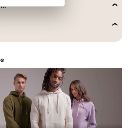
elle
t
os