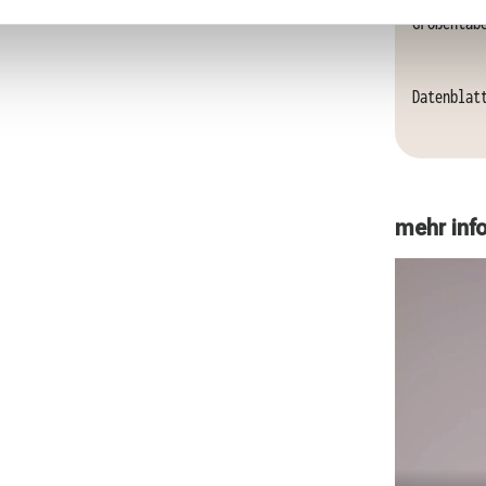
Größentab
Datenblat
mehr inf