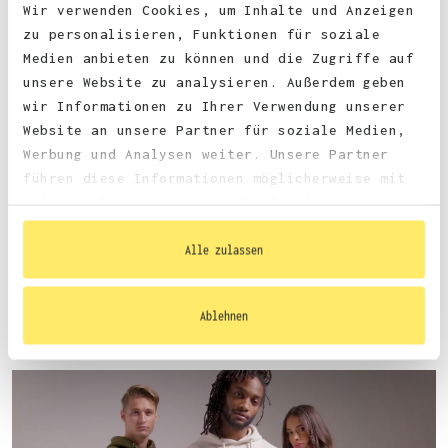
Wir verwenden Cookies, um Inhalte und Anzeigen
zu personalisieren, Funktionen für soziale
Medien anbieten zu können und die Zugriffe auf
unsere Website zu analysieren. Außerdem geben
wir Informationen zu Ihrer Verwendung unserer
Website an unsere Partner für soziale Medien,
Werbung und Analysen weiter. Unsere Partner
führen diese Informationen möglicherweise mit
weiteren Daten zusammen, die Sie ihnen
Größentabelle
bereitgestellt haben oder die sie im Rahmen
Ihrer Nutzung der Dienste gesammelt haben.
Alle zulassen
Datenblatt
Ablehnen
mehr infos