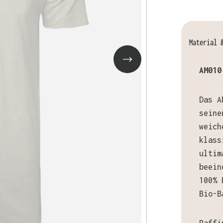
Material 
AM010
Das A
seine
weich
klass
ultim
beein
100% 
Bio-B