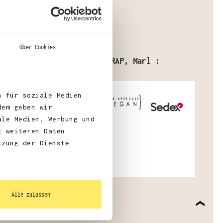
Über Cookies
fizierungen:
, BSCI Oeko-Tex, SEDEX, WRAP, Marl :
led Polyester
n für soziale Medien
dem geben wir
ale Medien, Werbung und
t weiteren Daten
tzung der Dienste
Alle zulassen
elle