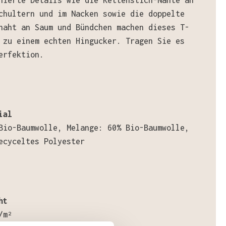
nierte Details wie die Kettenstich-Nähte an
chultern und im Nacken sowie die doppelte
naht an Saum und Bündchen machen dieses T-
 zu einem echten Hingucker. Tragen Sie es
erfektion.
ial
Bio-Baumwolle, Melange: 60% Bio-Baumwolle,
ecyceltes Polyester
ht
/m²