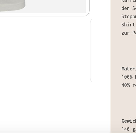
Raffi
den S
Stepp
Shirt
zur P
Mater
100% 
40% r
Gewic
140 g