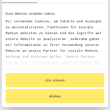
Diese Webseite verwendet Cookies
Zertifizierungen:
Vegan, BSCI Oeko-Tex, SEDEX, WRAP, Marl : Recycled
Wir verwenden Cookies, um Inhalte und Anzeigen
Polyester
zu personalisieren, Funktionen für soziale
Medien anbieten zu können und die Zugriffe auf
unsere Website zu analysieren. Außerdem geben
wir Informationen zu Ihrer Verwendung unserer
Website an unsere Partner für soziale Medien,
Werbung und Analysen weiter. Unsere Partner
führen diese Informationen möglicherweise mit
weiteren Daten zusammen, die Sie ihnen
bereitgestellt haben oder die sie im Rahmen
Ihrer Nutzung der Dienste gesammelt haben.
Alle zulassen
Größentabelle
Ablehnen
Datenblatt