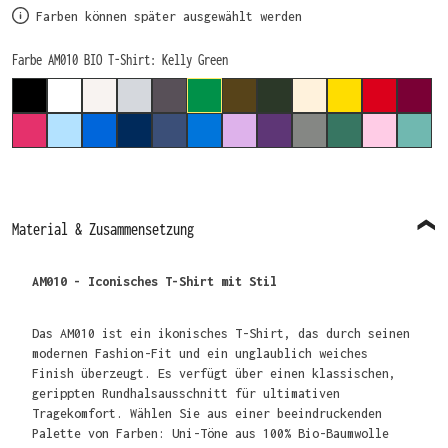
Farben können später ausgewählt werden
auswählen
Farbe AM010 BIO T-Shirt
: Kelly Green
BLACK
WHITE
ECO RAW
GREY MARL (MELIERT)
CHARCOAL
KELLY GREEN
KHAKI
FOREST GREEN
DESERT SAND
YELLOW
RED
BURG
HOT PINK
LIGHT BLUE
ROYAL
NAVY
NAVY MARL (MELIERT)
SAPPHIRE
LAVENDER
PURPLE
CARBON
PINE GREEN
PINK
TEAL
Material & Zusammensetzung
AM010 - Iconisches T-Shirt mit Stil
Das AM010 ist ein ikonisches T-Shirt, das durch seinen
modernen Fashion-Fit und ein unglaublich weiches
Finish überzeugt. Es verfügt über einen klassischen,
gerippten Rundhalsausschnitt für ultimativen
Tragekomfort. Wählen Sie aus einer beeindruckenden
Palette von Farben: Uni-Töne aus 100% Bio-Baumwolle