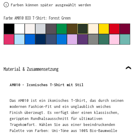
Farben können später ausgewählt werden
auswählen
Farbe AM010 BIO T-Shirt
: Forest Green
BLACK
WHITE
ECO RAW
GREY MARL (MELIERT)
CHARCOAL
KELLY GREEN
KHAKI
FOREST GREEN
DESERT SAND
YELLOW
RED
BURG
HOT PINK
LIGHT BLUE
ROYAL
NAVY
NAVY MARL (MELIERT)
SAPPHIRE
LAVENDER
PURPLE
CARBON
PINE GREEN
PINK
TEAL
Material & Zusammensetzung
AM010 - Iconisches T-Shirt mit Stil
Das AM010 ist ein ikonisches T-Shirt, das durch seinen
modernen Fashion-Fit und ein unglaublich weiches
Finish überzeugt. Es verfügt über einen klassischen,
gerippten Rundhalsausschnitt für ultimativen
Tragekomfort. Wählen Sie aus einer beeindruckenden
Palette von Farben: Uni-Töne aus 100% Bio-Baumwolle