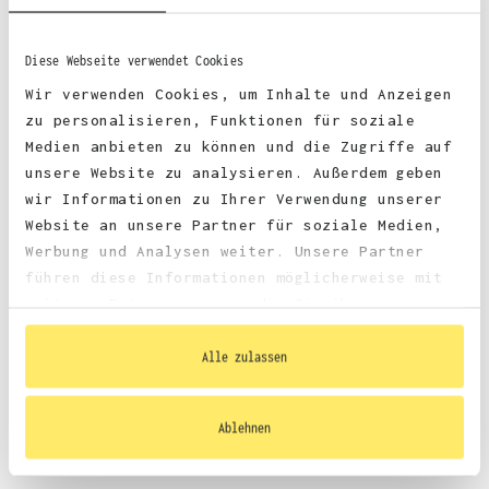
Diese Webseite verwendet Cookies
Zertifizierungen:
Vegan, BSCI Oeko-Tex, SEDEX, WRAP, Marl : Recycled
Wir verwenden Cookies, um Inhalte und Anzeigen
Polyester
zu personalisieren, Funktionen für soziale
Medien anbieten zu können und die Zugriffe auf
unsere Website zu analysieren. Außerdem geben
wir Informationen zu Ihrer Verwendung unserer
Website an unsere Partner für soziale Medien,
Werbung und Analysen weiter. Unsere Partner
führen diese Informationen möglicherweise mit
weiteren Daten zusammen, die Sie ihnen
bereitgestellt haben oder die sie im Rahmen
Ihrer Nutzung der Dienste gesammelt haben.
Alle zulassen
Größentabelle
Ablehnen
Datenblatt