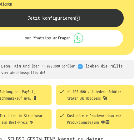
ptionen
Jetzt konfigurieren
per WhatsApp anfragen
Leon, Kim und
über +1.000.000 Schüler
lieben die
Pullis
von
abschlusspullis.de!
Zahlung per PayPal,
+1.000.000 zufriedene Schüler
echnungskauf uvm. 🔒
tragen
AK Hoodies® 🚀
Textilien in Streetwear
Kostenfreie Druckvorschau vor
t zum Best-Preis ✨
Produktionsbeginn 🫶🏻
h „SELBST GESTALTEN“ kannst du deiner