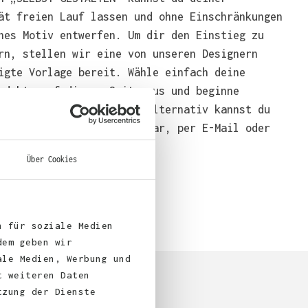
ät freien Lauf lassen und ohne Einschränkungen
nes Motiv entwerfen. Um dir den Einstieg zu
rn, stellen wir eine von unseren Designern
igte Vorlage bereit. Wähle einfach deine
odukte auf dieser Seite aus und beginne
end mit der Gestaltung. Alternativ kannst du
em über das Bestellformular, per E-Mail oder
bei uns bestellen.
Über Cookies
n für soziale Medien
dem geben wir
ale Medien, Werbung und
t weiteren Daten
tzung der Dienste