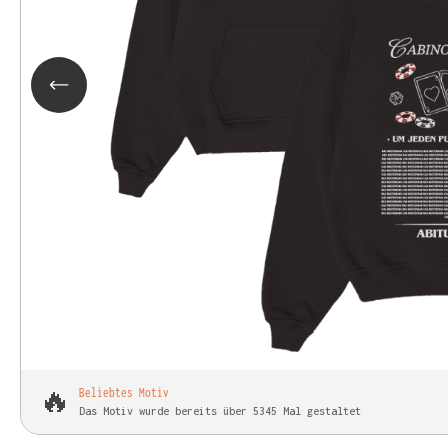
🔥
Beliebtes Motiv
Das Motiv wurde bereits über 5345 Mal gestaltet