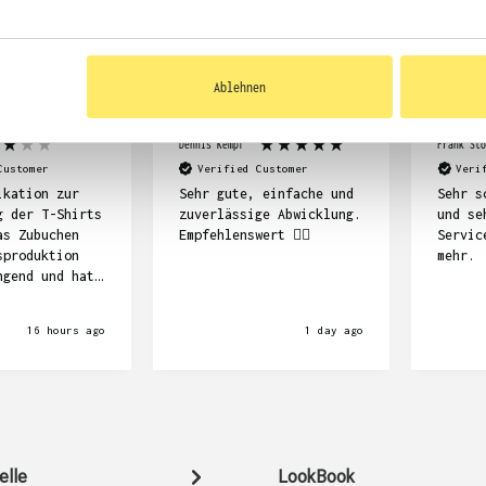
KUNDEN FEEDBACK 
Ablehnen
Dennis Kempf
Frank Stö
Customer
Verified Customer
Veri
ikation zur
Sehr gute, einfache und
Sehr s
g der T-Shirts
zuverlässige Abwicklung.
und se
as Zubuchen
Empfehlenswert ☝🏽
Servic
sproduktion
mehr.
ngend und hat
e Länge
nsgesamt sind
16 hours ago
1 day ago
ts schön
aber auch
uer.
elle
LookBook