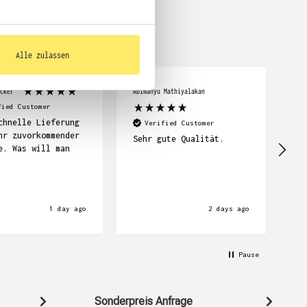

Alle zulassen
cker
Abimanyu Mathiyalakan
Car
fied Customer
chnelle Lieferung
Se
Verified Customer
hr zuvorkommender
su
Sehr gute Qualität.
e. Was will man
Li
wi
1 day ago
2 days ago
Pause
Sonderpreis Anfrage