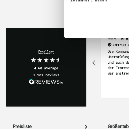
gesammelt haben.
Anonym
Verified 
Die Kommun
Excellent
Überprüfun
und auch d
der Expres
4.68
average
war anstre
1,981
reviews
sich in di
gezogen. I
die T-Shir
geworden, 
relativ te
Preisliste
Größentab