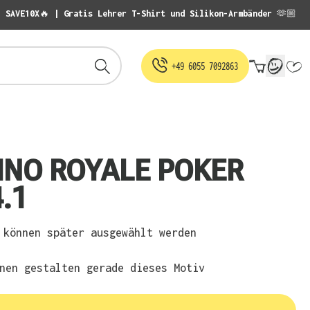
: SAVE10X🔥 | Gratis Lehrer T-Shirt und Silikon-Armbänder 🫶🏼
Warenko
+49 6055 7092863
INO ROYALE POKER
.1
können später ausgewählt werden
nen gestalten gerade dieses Motiv