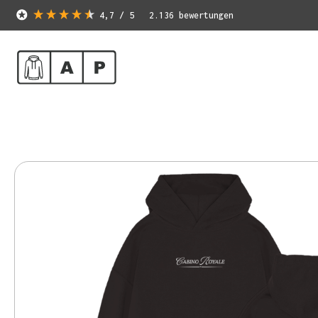
4,7
/ 5
2.136
bewertungen