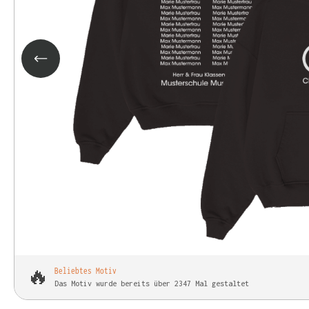
🔥
Beliebtes Motiv
Das Motiv wurde bereits über 2347 Mal gestaltet