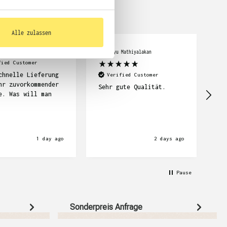
Alle zulassen
cker
Abimanyu Mathiyalakan
Car
fied Customer
chnelle Lieferung
Se
Verified Customer
hr zuvorkommender
su
Sehr gute Qualität.
e. Was will man
Li
wi
1 day ago
2 days ago
Pause
Sonderpreis Anfrage