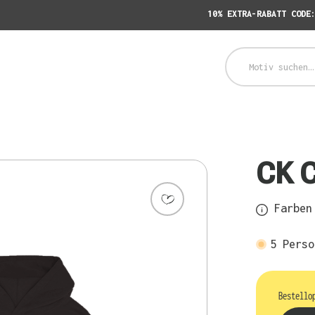
10% EXTRA-RABATT CODE
CK 
Farben 
5
Perso
Bestello