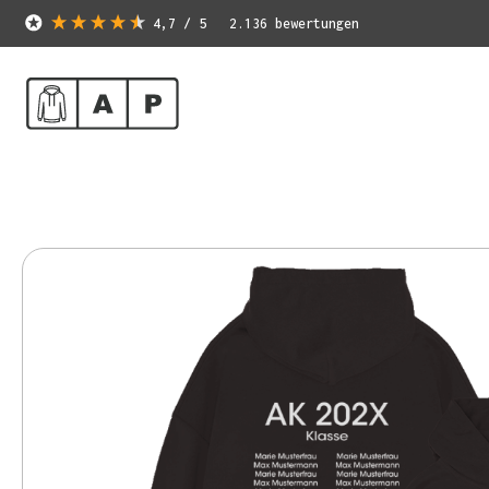
4,7
/ 5
2.136
bewertungen