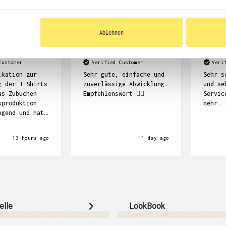
Ablehnen
Dennis Kempf
Frank Stö
Customer
Verified Customer
Veri
ikation zur
Sehr gute, einfache und
Sehr s
g der T-Shirts
zuverlässige Abwicklung.
und se
as Zubuchen
Empfehlenswert ☝🏽
Servic
sproduktion
mehr.
ngend und hat
e Länge
nsgesamt sind
13 hours ago
1 day ago
ts schön
aber auch
uer.
elle
LookBook