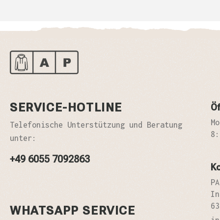
SERVICE-HOTLINE
Öf
Mo
Telefonische Unterstützung und Beratung
8:
unter:
+49 6055 7092863
K
PA
In
63
WHATSAPP SERVICE