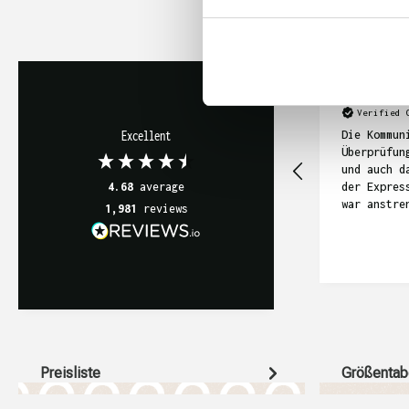
Anonym
Verified 
Die Kommun
Excellent
Überprüfun
und auch d
der Expres
4.68
average
war anstre
1,981
reviews
sich in di
gezogen. I
die T-Shir
geworden, 
relativ te
Preisliste
Größentab