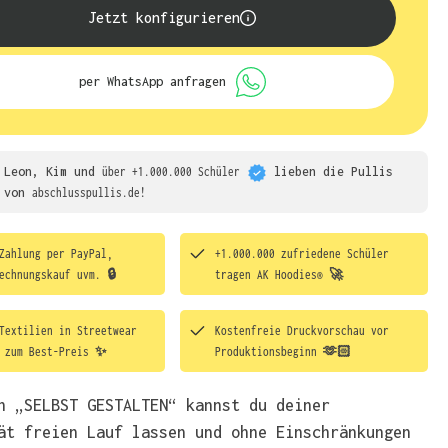
Jetzt konfigurieren
per WhatsApp anfragen
Leon, Kim und
über +1.000.000 Schüler
lieben die
Pullis
von
abschlusspullis.de!
Zahlung per PayPal,
+1.000.000 zufriedene Schüler
echnungskauf uvm. 🔒
tragen
AK Hoodies® 🚀
Textilien in Streetwear
Kostenfreie Druckvorschau vor
t zum Best-Preis ✨
Produktionsbeginn 🫶🏻
h „SELBST GESTALTEN“ kannst du deiner
ät freien Lauf lassen und ohne Einschränkungen