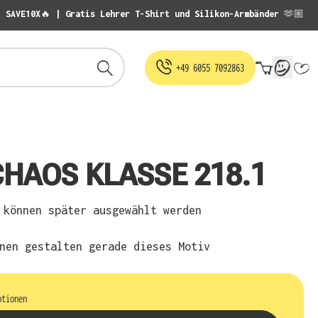
: SAVE10X🔥 | Gratis Lehrer T-Shirt und Silikon-Armbänder 🫶🏼
Warenko
+49 6055 7092863
CHAOS KLASSE 218.1
können später ausgewählt werden
nen gestalten gerade dieses Motiv
ptionen