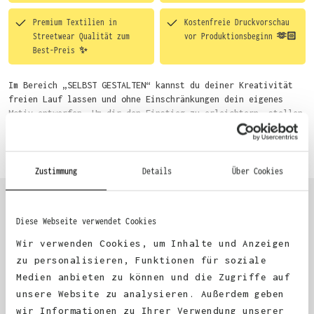
Premium Textilien in
Kostenfreie Druckvorschau
Streetwear Qualität zum
vor Produktionsbeginn 🫶🏻
Best-Preis ✨
Im Bereich „SELBST GESTALTEN“ kannst du deiner Kreativität
freien Lauf lassen und ohne Einschränkungen dein eigenes
Motiv entwerfen. Um dir den Einstieg zu erleichtern, stellen
wir eine von unseren Designern vorgefertigte Vorlage bereit.
Mehr erfahren
Wähle einfach deine Wunsch-Produkte auf dieser Seite aus und
beginne anschließend mit der Gestaltung. Alternativ kannst
du auch bequem über das Bestellformular, per E-Mail oder
Zustimmung
Details
Über Cookies
WhatsApp bei uns bestellen.
Diese Webseite verwendet Cookies
KUNDEN FEEDBACK 🫶
Wir verwenden Cookies, um Inhalte und Anzeigen
zu personalisieren, Funktionen für soziale
Medien anbieten zu können und die Zugriffe auf
Excellent
unsere Website zu analysieren. Außerdem geben
wir Informationen zu Ihrer Verwendung unserer