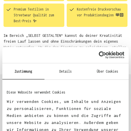
Premium Textilien in
Kostenfreie Druckvorschau
Streetwear Qualität zum
vor Produktionsbeginn 🫶🏻
Best-Preis ✨
Im Bereich „SELBST GESTALTEN“ kannst du deiner Kreativität
freien Lauf lassen und ohne Einschränkungen dein eigenes
Motiv entwerfen. Um dir den Einstieg zu erleichtern, stellen
wir eine von unseren Designern vorgefertigte Vorlage bereit.
Mehr erfahren
Wähle einfach deine Wunsch-Produkte auf dieser Seite aus und
beginne anschließend mit der Gestaltung. Alternativ kannst
du auch bequem über das Bestellformular, per E-Mail oder
Zustimmung
Details
Über Cookies
WhatsApp bei uns bestellen.
Diese Webseite verwendet Cookies
KUNDEN FEEDBACK 🫶
Wir verwenden Cookies, um Inhalte und Anzeigen
zu personalisieren, Funktionen für soziale
Medien anbieten zu können und die Zugriffe auf
Excellent
unsere Website zu analysieren. Außerdem geben
wir Informationen zu Ihrer Verwendung unserer