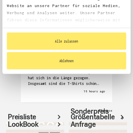
4.68
average
Website an unsere Partner für soziale Medien,
1,981
reviews
Werbung und Analysen weiter. Unsere Partner
führen diese Informationen möglicherweise mit
weiteren Daten zusammen, die Sie ihnen
bereitgestellt haben oder die sie im Rahmen
Ihrer Nutzung der Dienste gesammelt haben.
Alle zulassen
Anonym
Denni
Verified Customer
V
Ablehnen
Die Kommunikation zur Überprüfung der
Seh
T-Shirts und auch das Zubuchen der
Abw
Expressproduktion war anstrengend und
hat sich in die Länge gezogen.
Insgesamt sind die T-Shirts schön
geworden, aber auch relativ teuer.
16 hours ago
Sonderpreis
Pause
Preisliste
Größentabelle
LookBook
Anfrage