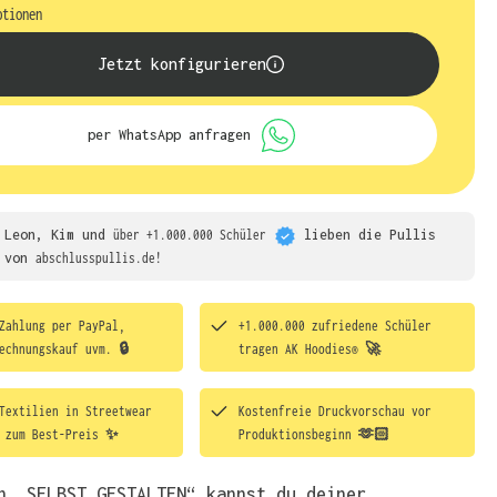
ptionen
Jetzt konfigurieren
per WhatsApp anfragen
Leon, Kim und
über +1.000.000 Schüler
lieben die
Pullis
von
abschlusspullis.de!
Zahlung per PayPal,
+1.000.000 zufriedene Schüler
echnungskauf uvm. 🔒
tragen
AK Hoodies® 🚀
Textilien in Streetwear
Kostenfreie Druckvorschau vor
t zum Best-Preis ✨
Produktionsbeginn 🫶🏻
h „SELBST GESTALTEN“ kannst du deiner