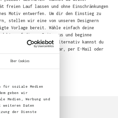
ät freien Lauf lassen und ohne Einschränkungen
nes Motiv entwerfen. Um dir den Einstieg zu
rn, stellen wir eine von unseren Designern
igte Vorlage bereit. Wähle einfach deine
odukte auf dieser Seite aus und beginne
end mit der Gestaltung. Alternativ kannst du
em über das Bestellformular, per E-Mail oder
bei uns bestellen.
Über Cookies
n für soziale Medien
dem geben wir
ale Medien, Werbung und
t weiteren Daten
tzung der Dienste