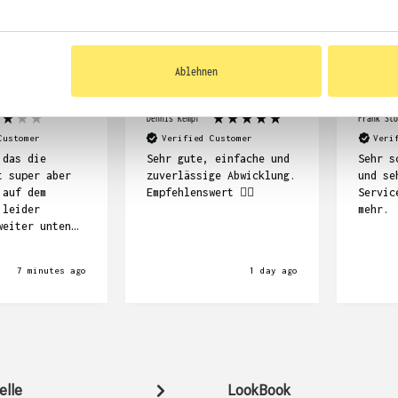
KUNDEN FEEDBACK 
Ablehnen
Dennis Kempf
Frank Stö
Customer
Verified Customer
Veri
 das die
Sehr gute, einfache und
Sehr s
t super aber
zuverlässige Abwicklung.
und se
 auf dem
Empfehlenswert ☝🏽
Servic
 leider
mehr.
weiter unten
s gedacht
7 minutes ago
1 day ago
elle
LookBook