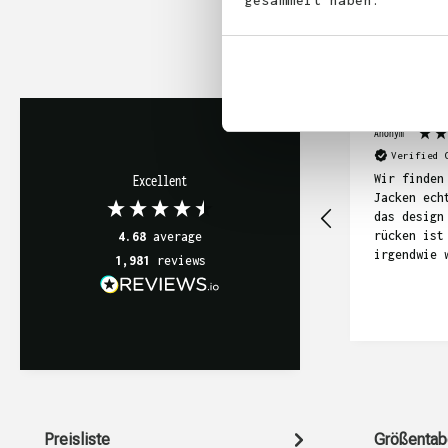
gesammelt haben.
Anonym
Verified 
Wir finden
Excellent
Jacken ech
das design
rücken ist
4.68
average
irgendwie 
1,981
reviews
als wir da
haben.
Preisliste
Größentab