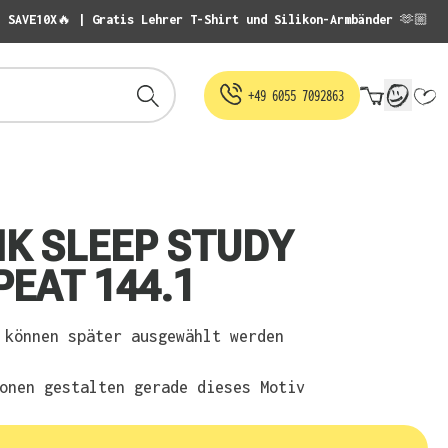
: SAVE10X🔥 | Gratis Lehrer T-Shirt und Silikon-Armbänder 🫶🏼
Warenko
+49 6055 7092863
NK SLEEP STUDY
PEAT 144.1
können später ausgewählt werden
onen gestalten gerade dieses Motiv