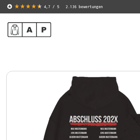
4,7
/ 5
2.136
bewertungen