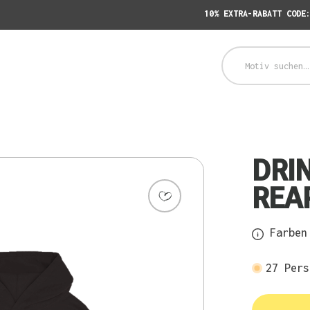
10% EXTRA-RABATT CODE
DRI
REA
Farben 
27
Pers