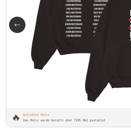
🔥
Beliebtes Motiv
Das Motiv wurde bereits über 7205 Mal gestaltet