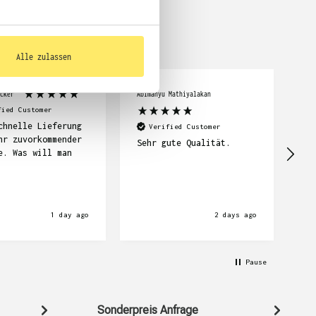

Alle zulassen
cker
Abimanyu Mathiyalakan
Car
fied Customer
chnelle Lieferung
Se
Verified Customer
hr zuvorkommender
su
Sehr gute Qualität.
e. Was will man
Li
wi
1 day ago
2 days ago
Pause
Sonderpreis Anfrage