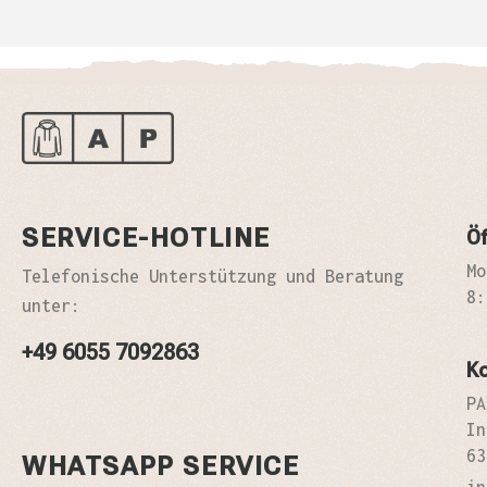
SERVICE-HOTLINE
Öf
Mo
Telefonische Unterstützung und Beratung
8:
unter:
+49 6055 7092863
K
PA
In
63
WHATSAPP SERVICE