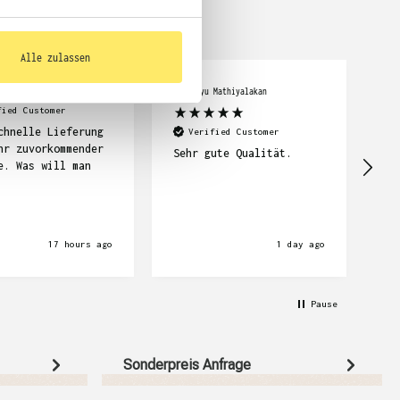
Alle zulassen
cker
Abimanyu Mathiyalakan
Car
fied Customer
chnelle Lieferung
Se
Verified Customer
hr zuvorkommender
su
Sehr gute Qualität.
e. Was will man
Li
wi
17 hours ago
1 day ago
Pause
Sonderpreis Anfrage