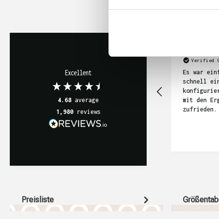
Anonym
Verified 
Es war ein
Excellent
schnell ei
konfigurie
mit den Er
4.68
average
zufrieden.
1,980
reviews
Preisliste
Größentab