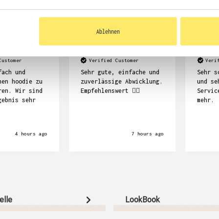
Ablehnen
Dennis Kempf
Frank Stö
Customer
Verified Customer
Veri
fach und
Sehr gute, einfache und
Sehr s
nen hoodie zu
zuverlässige Abwicklung.
und se
ren. Wir sind
Empfehlenswert ☝🏽
Servic
gebnis sehr
mehr.
4 hours ago
7 hours ago
elle
LookBook