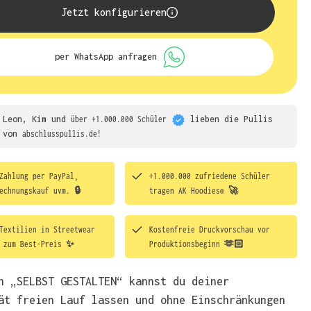
Jetzt konfigurieren
per WhatsApp anfragen
Leon, Kim und
über +1.000.000 Schüler
lieben die
Pullis
von
abschlusspullis.de!
Zahlung per PayPal,
+1.000.000 zufriedene Schüler
echnungskauf uvm. 🔒
tragen
AK Hoodies® 🚀
Textilien in Streetwear
Kostenfreie Druckvorschau vor
t zum Best-Preis ✨
Produktionsbeginn 🫶🏻
h „SELBST GESTALTEN“ kannst du deiner
ät freien Lauf lassen und ohne Einschränkungen