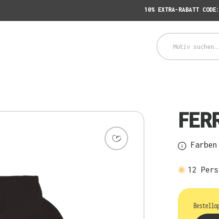
10% EXTRA-RABATT CODE
FER
Farben 
12
Pers
Bestello