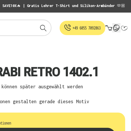
: SAVE10X🔥 | Gratis Lehrer T-Shirt und Silikon-Armbänder 🫶🏼
Warenko
+49 6055 7092863
RABI RETRO 1402.1
können später ausgewählt werden
onen gestalten gerade dieses Motiv
ptionen