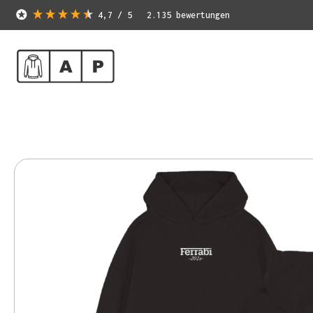
4,7
/ 5
2.135
bewertungen