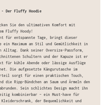
 - Der Fluffy Hoodie
cken Sie den ultimativen Komfort mit
em Fluffy Hoody!
ht für entspannte Tage, bringt dieser
e ein Maximum an Stil und Gemütlichkeit in
n Alltag. Dank seiner Oversize-Passform,
chnittenen Schultern und der Kapuze ist er
kt für kühle Abende oder lässige Ausflüge
net. Die aufgesetzte Kängurutasche im
rteil sorgt für einen praktischen Touch,
nd die Ripp-Bündchen an Saum und Ärmeln den
abrunden. Sein schlichtes Design macht ihn
eitig kombinierbar – ein Must-have für
 Kleiderschrank, der Bequemlichkeit und