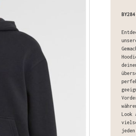
BY284
Entde
unser
Gemac
Hoodi
deine
übers
perfe
geeig
Vorde
währe
Look 
viels
jeden