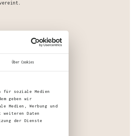
vereint.
ial
:
aumwolle, 30% Polyester
Über Cookies
n für soziale Medien
gewicht
: 330 g/m²
dem geben wir
ale Medien, Werbung und
t weiteren Daten
fizierungen:
tzung der Dienste