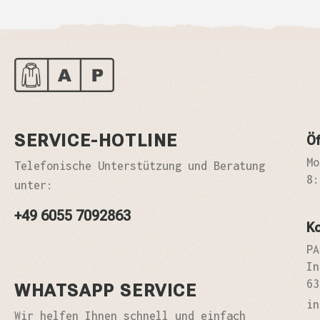
SERVICE-HOTLINE
Öf
Mo
Telefonische Unterstützung und Beratung
8:
unter:
+49 6055 7092863
K
PA
In
63
WHATSAPP SERVICE
in
Wir helfen Ihnen schnell und einfach