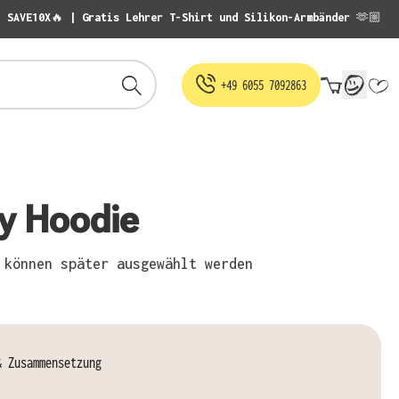
: SAVE10X🔥 | Gratis Lehrer T-Shirt und Silikon-Armbänder 🫶🏼
Warenko
+49 6055 7092863
fy Hoodie
können später ausgewählt werden
& Zusammensetzung