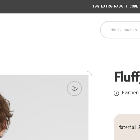
10% EXTRA-RABATT CODE
Fluf
Farben 
Material 