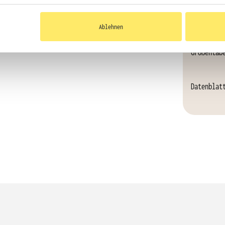
faire
Ablehnen
Größentab
Datenblat